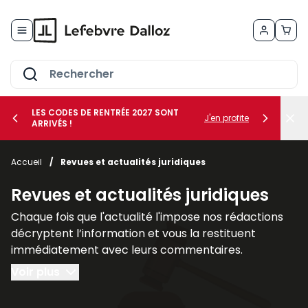
Allez au contenu
LES CODES DE RENTRÉE 2027 SONT
J'en profite
ARRIVÉS !
her le sous-menu Vos métiers
Accueil
/
Revues et actualités juridiques
her le sous-menu Vos besoins
Revues et actualités juridiques
Chaque fois que l'actualité l'impose nos rédactions
décryptent l’information et vous la restituent
immédiatement avec leurs commentaires.
L’analyse et les applications pratiques : textes
Voir plus
législatifs et réglementaires communiqués
ministériels, circulaires et principales décisions de