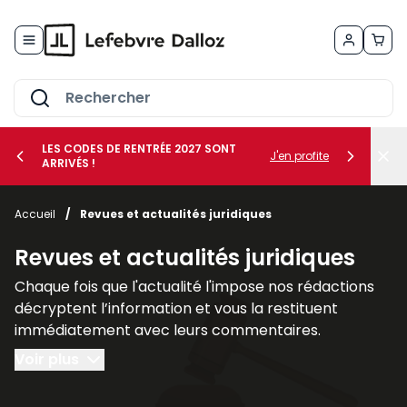
Allez au contenu
LES CODES DE RENTRÉE 2027 SONT
J'en profite
ARRIVÉS !
her le sous-menu Vos métiers
Accueil
/
Revues et actualités juridiques
her le sous-menu Vos besoins
Revues et actualités juridiques
Chaque fois que l'actualité l'impose nos rédactions
décryptent l’information et vous la restituent
immédiatement avec leurs commentaires.
L’analyse et les applications pratiques : textes
Voir plus
législatifs et réglementaires communiqués
ministériels, circulaires et principales décisions de