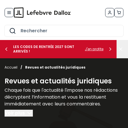
Allez au contenu
LES CODES DE RENTRÉE 2027 SONT
J'en profite
ARRIVÉS !
her le sous-menu Vos métiers
Accueil
/
Revues et actualités juridiques
her le sous-menu Vos besoins
Revues et actualités juridiques
Chaque fois que l'actualité l'impose nos rédactions
décryptent l’information et vous la restituent
immédiatement avec leurs commentaires.
L’analyse et les applications pratiques : textes
Voir plus
législatifs et réglementaires communiqués
ministériels, circulaires et principales décisions de