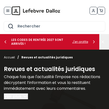
Allez au contenu
LES CODES DE RENTRÉE 2027 SONT
J'en profite
ARRIVÉS !
her le sous-menu Vos métiers
Accueil
/
Revues et actualités juridiques
her le sous-menu Vos besoins
Revues et actualités juridiques
Chaque fois que l'actualité l'impose nos rédactions
décryptent l’information et vous la restituent
immédiatement avec leurs commentaires.
L’analyse et les applications pratiques : textes
Voir plus
législatifs et réglementaires communiqués
ministériels, circulaires et principales décisions de