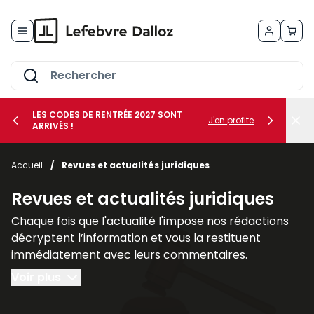
Allez au contenu
LES CODES DE RENTRÉE 2027 SONT
J'en profite
ARRIVÉS !
her le sous-menu Vos métiers
Accueil
/
Revues et actualités juridiques
her le sous-menu Vos besoins
Revues et actualités juridiques
Chaque fois que l'actualité l'impose nos rédactions
décryptent l’information et vous la restituent
immédiatement avec leurs commentaires.
L’analyse et les applications pratiques : textes
Voir plus
législatifs et réglementaires communiqués
ministériels, circulaires et principales décisions de