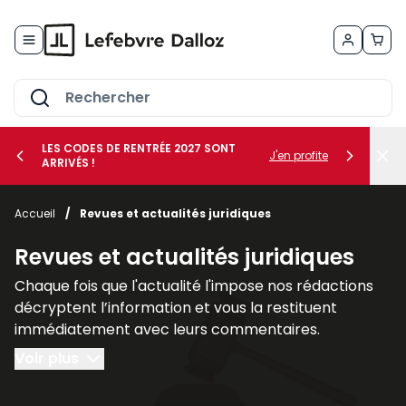
Allez au contenu
LES CODES DE RENTRÉE 2027 SONT
J'en profite
ARRIVÉS !
her le sous-menu Vos métiers
Accueil
/
Revues et actualités juridiques
her le sous-menu Vos besoins
Revues et actualités juridiques
Chaque fois que l'actualité l'impose nos rédactions
décryptent l’information et vous la restituent
immédiatement avec leurs commentaires.
L’analyse et les applications pratiques : textes
Voir plus
législatifs et réglementaires communiqués
ministériels, circulaires et principales décisions de