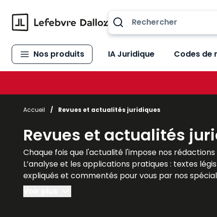
Allez au contenu
Nos produits
IA Juridique
Codes de 
Accueil
/
Revues et actualités juridiques
Revues et actualités jur
Chaque fois que l'actualité l'impose nos rédactio
L’analyse et les applications pratiques : textes lég
expliqués et commentés pour vous par nos spéciali
Les + : des observations, des analyses vous indiqu
Voir plus
Des dossiers approfondis : Chaque revue vous donne 
fond ou encore guides pour vos déclarations…