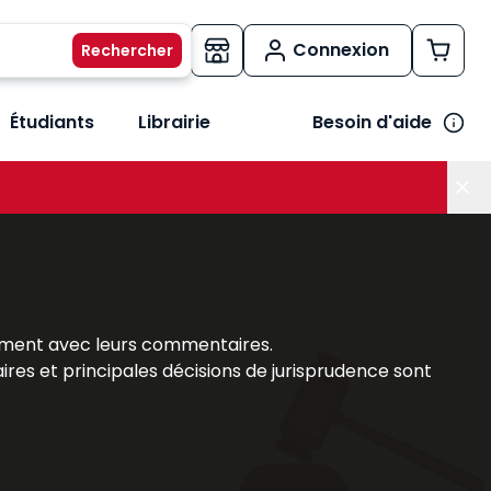
Connexion
Étudiants
Librairie
Besoin d'aide
os métiers
her le sous-menu Vos besoins
atement avec leurs commentaires.
aires et principales décisions de jurisprudence sont
lles dispositions.
les sujets « brûlants », études sur des thèmes de