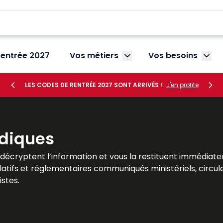
rentrée 2027
Vos métiers
Vos besoins
Afficher le sous-menu V
Affic
LES CODES DE RENTRÉE 2027 SONT ARRIVÉS !
J'en profite
idiques
ns décryptent l’information et vous la restituent immédi
islatifs et réglementaires communiqués ministériels, circul
stes.
ent clairement toutes les conséquences pratiquesdes nouve
tous les outils pour une application optimisé, Zooms sur 