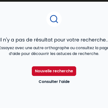
ans le monde du droit, car elle reflète en temps réel les év
ble aussi bien pour les étudiants en droit que pour les prof
juristes d’entreprise. Les revues d’actualité juridique pu
ndispensables. Elles permettent de
comprendre les réform
ticiper les impacts pratiques pour les acteurs du droit. Ce
ntournable de
veille juridique
et de formation continue.
Il n'y a pas de résultat pour votre recherche..
Essayez avec une autre orthographe ou consultez la pag
d’aide pour découvrir les astuces de recherche.
Nouvelle recherche
Consulter l’aide