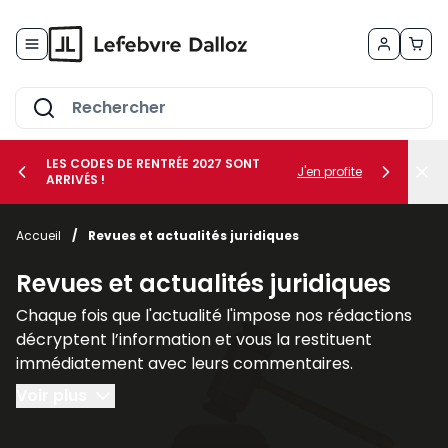
Allez au contenu
LES CODES DE RENTRÉE 2027 SONT
J'en profite
ARRIVÉS !
her le sous-menu Vos métiers
Accueil
/
Revues et actualités juridiques
her le sous-menu Vos besoins
Revues et actualités juridiques
Chaque fois que l'actualité l'impose nos rédactions
décryptent l’information et vous la restituent
immédiatement avec leurs commentaires.
L’analyse et les applications pratiques : textes
Voir plus
législatifs et réglementaires communiqués
ministériels, circulaires et principales décisions de