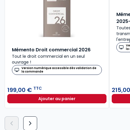
Mémen
2025
Toutes
transm
l'entre
Ve
Mémento Droit commercial 2026
la
Tout le droit commercial en un seul
ouvrage !
Version numérique accessible dès validation de
la commande
TTC
199,00 €
215,0
Ajouter au panier
Mémento Droit commercial 2026 à