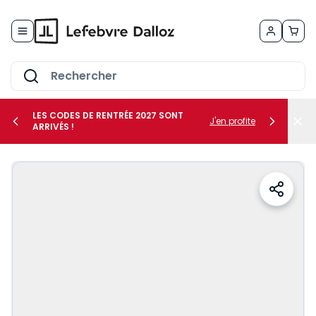
Allez au contenu
LES CODES DE RENTRÉE 2027 SONT
J'en profite
ARRIVÉS !
her le sous-menu Vos métiers
her le sous-menu Vos besoins