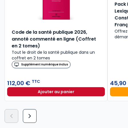
Pack 
Lexiq
Const
Franç
Offrez
Code de la santé publique 2026,
démarre
annoté commenté en ligne (Coffret
en 2 tomes)
Tout le droit de la santé publique dans un
coffret en 2 tomes
Supplément numérique inclus
TTC
112,00 €
45,90
Ajouter au panier
Code de la santé publique 2026, a