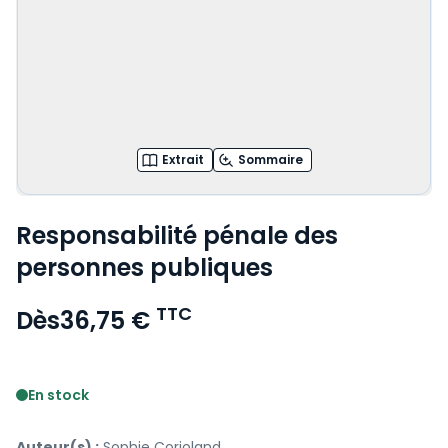
Extrait
Sommaire
Responsabilité pénale des
personnes publiques
TTC
Dès
36,75 €
Voir le détail des avis
En stock
Auteur(s) :
Sophie Corioland