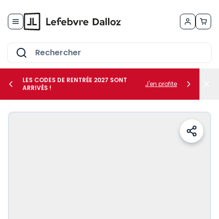
Allez au contenu
LES CODES DE RENTRÉE 2027 SONT
J'en profite
ARRIVÉS !
her le sous-menu Vos métiers
her le sous-menu Vos besoins