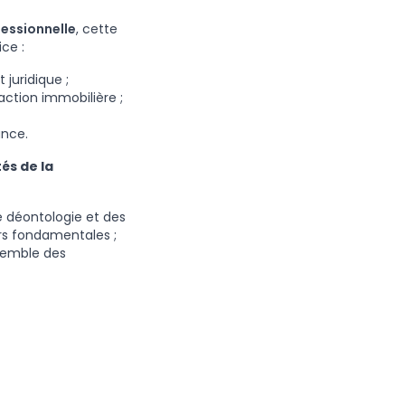
fessionnelle
, cette
ice :
 juridique ;
saction immobilière ;
ance.
és de la
 déontologie et des
urs fondamentales ;
nsemble des