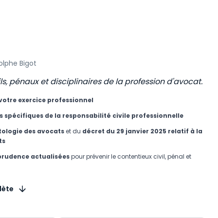
dolphe Bigot
ils, pénaux et disciplinaires de la profession d'avocat.
votre exercice professionnel
s spécifiques de la responsabilité civile professionnelle
tologie des avocats
et du
décret du 29 janvier 2025 relatif à la
ts
sprudence actualisées
pour prévenir le contentieux civil, pénal et
lète