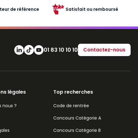
teur de référence
Satisfait ou remboursé
Numéro de téléphone
01 83 10 10 10
Contactez-nous
ns légales
Top recherches
 nous ?
Code de rentrée
Concours Catégorie A
gales
Concours Catégorie B