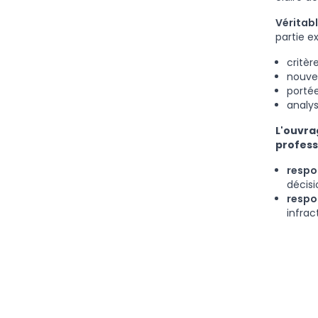
Véritabl
partie e
critèr
nouvel
portée
analys
L'ouvra
profess
respon
décisi
respo
infrac