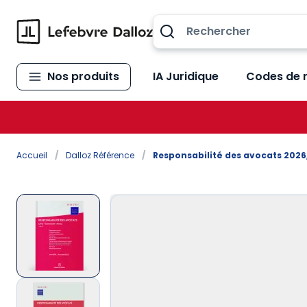
Allez au contenu
Nos produits
IA Juridique
Codes de 
Accueil
/
Dalloz Référence
/
Responsabilité des avocats 2026