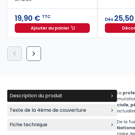
19,90 €
25,50
TTC
Dès
Ajouter au panier
Découv
Lexique des termes juridiques 2026-2
La
profe
Description du produit
mutatio
civile, 
Texte de la 4ème de couverture
actualis
De la fu
Fiche technique
National
claire d