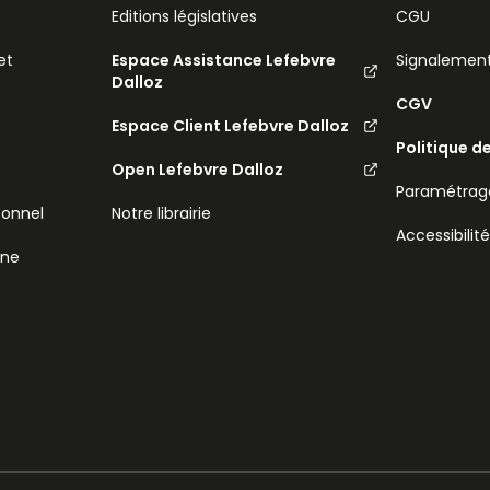
Editions législatives
CGU
et
Espace Assistance Lefebvre
Signalemen
Dalloz
CGV
Espace Client Lefebvre Dalloz
Politique d
Open Lefebvre Dalloz
Paramétrage
sonnel
Notre librairie
Accessibilit
ine