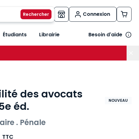
Connexion
Étudiants
Librairie
Besoin d'aide
os métiers
her le sous-menu Vos besoins
lité des avocats
NOUVEAU
5e éd.
naire . Pénale
TTC