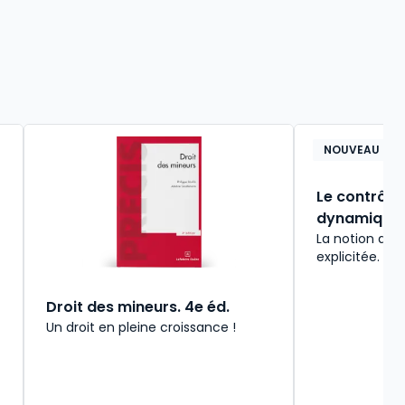
NOUVEAU
Le contrôle 
dynamique j
La notion du c
explicitée.
Droit des mineurs. 4e éd.
Un droit en pleine croissance !