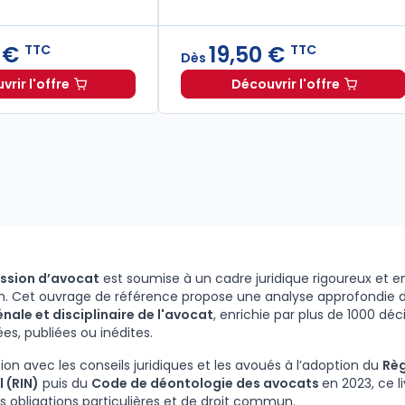
 €
19,50 €
TTC
TTC
Dès
rir l'offre
Découvrir l'offre
027. 34e éd. à 19,90 € TTC
Droit pénal. Procédure pénale 2026. 17e éd. à partir de
Dè
ssion d’avocat
est soumise à un cadre juridique rigoureux et 
n. Cet ouvrage de référence propose une analyse approfondie 
pénale et disciplinaire de l'avocat
, enrichie par plus de 1000 déc
ées, publiées ou inédites.
sion avec les conseils juridiques et les avoués à l’adoption du
Règ
 (RIN)
puis du
Code de déontologie des avocats
en 2023, ce l
es obligations particulières et de droit commun.