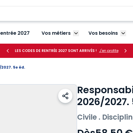
rentrée 2027
Vos métiers
Vos besoins
Afficher le sous-menu V
Affic
LES CODES DE RENTRÉE 2027 SONT ARRIVÉS !
J'en profite
/2027. 5e éd.
Responsabi
2026/2027. 
Civile . Discipli
Dès
58,50 €