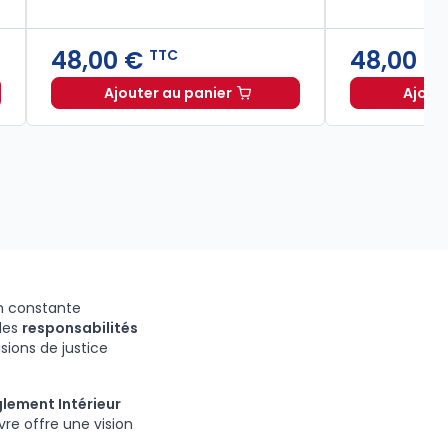
48,00 €
48,00 
TTC
Ajouter au panier
Ajout
s
25,50 €
Procédure pénale. 9e éd. à partir de
TTC
Dès
19,50 €
Droit des mineurs. 4e éd. à 48,00 € T
TTC
en constante
des
responsabilités
isions de justice
lement Intérieur
ivre offre une vision