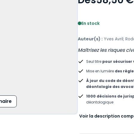
Voir le détail des avis
En stock
Auteur(s) :
Yves Avril; Ro
Maîtrisez les risques civ
Seul titre
pour sécuriser 
Mise en lumière
des règle
À jour du code de déon
déontologie des avoca
1000 décisions de juri
aire
déontologique
Voir la description comp