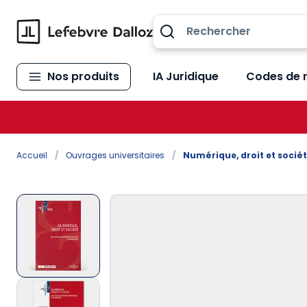
Allez au contenu
Nos produits
IA Juridique
Codes de 
Accueil
/
Ouvrages universitaires
/
Numérique, droit et socié