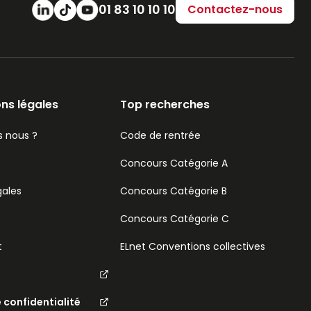
Numéro de téléphone
01 83 10 10 10
Contactez-nous
ns légales
Top recherches
 nous ?
Code de rentrée
Concours Catégorie A
gales
Concours Catégorie B
Concours Catégorie C
t
ELnet Conventions collectives
e confidentialité