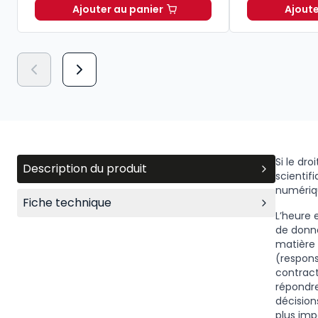
Ajouter au panier
Ajoute
Lexique des termes juridiques 2026-2
Si le dro
Description du produit
scientif
numériq
Fiche technique
L’heure e
de donn
matière 
(responsa
contract
répondre
décision
plus imp