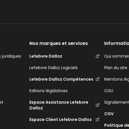
Nos marques et services
Informatio
 juridiques
Lefebvre Dalloz
Qui sommes
Lefebvre Dalloz Logiciels
Plan du site
Lefebvre Dalloz Compétences
Mentions lé
Editions législatives
CGU
et
Espace Assistance Lefebvre
Signalemen
Dalloz
CGV
Espace Client Lefebvre Dalloz
Politique d