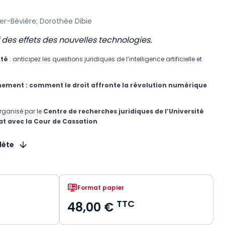
er-Bévière; Dorothée Dibie
es effets des nouvelles technologies.
été
: anticipez les questions juridiques de l’intelligence artificielle et
nement :
comment le droit affronte la révolution numérique
rganisé par le
Centre de recherches juridiques de l’Université
iat avec la Cour de Cassation
lète
Format papier
TTC
48,00 €