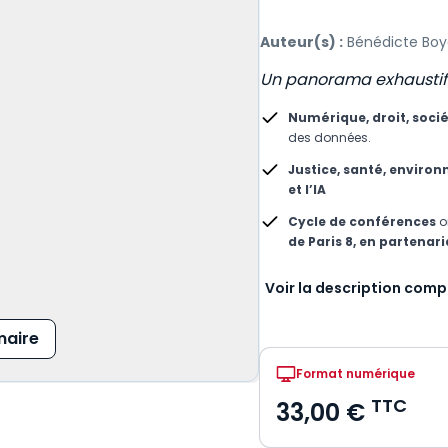
Auteur(s) :
Bénédicte Boy
Un panorama exhaustif d
Numérique, droit, soci
des données.
Justice, santé, environ
et l’IA
Cycle de conférences
o
de Paris 8, en partenar
Voir la description comp
aire
Format numérique
TTC
33,00 €