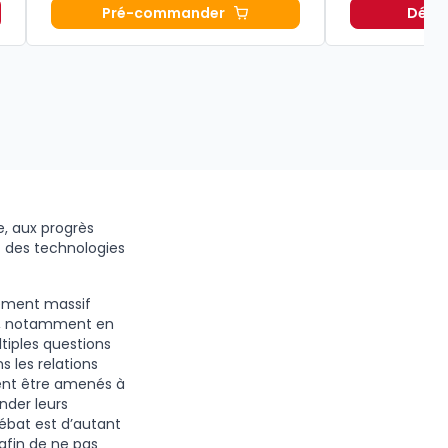
Pré-commander
Décou
rale au droit. 17e éd. à 25,00 € TTC
Introduction historique au droit. 6e 
re, aux progrès
t des technologies
itement massif
e, notamment en
tiples questions
s les relations
vent être amenés à
onder leurs
débat est d’autant
 afin de ne pas