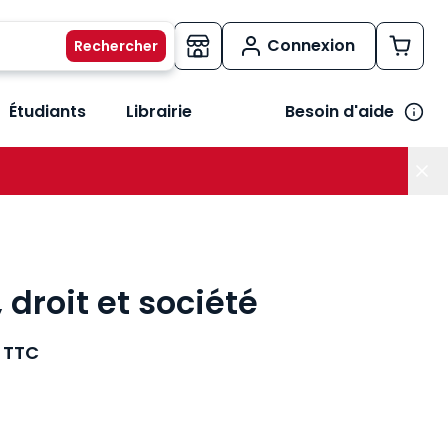
Connexion
Étudiants
Librairie
Besoin d'aide
os métiers
her le sous-menu Vos besoins
droit et société
TTC