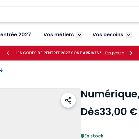
rentrée 2027
Vos métiers
Vos besoins
Afficher le sous-menu V
Affic
LES CODES DE RENTRÉE 2027 SONT ARRIVÉS !
J'en profite
té
Numérique, 
Dès
33,00 €
Voir le détail des avis
En stock