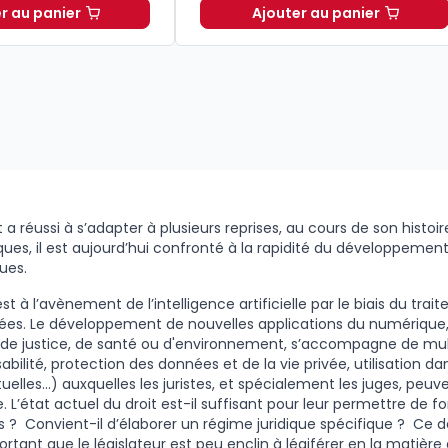
r au panier
Ajouter au panier
027. 34e éd. à 19,90 € TTC
Petit lexique de droit funéraire à 4,00 € TTC
Introduction géné
it a réussi à s’adapter à plusieurs reprises, au cours de son histoi
iques, il est aujourd’hui confronté à la rapidité du développemen
ues.
st à l’avènement de l’intelligence artificielle par le biais du tra
ées. Le développement de nouvelles applications du numériqu
de justice, de santé ou d'environnement, s’accompagne de mul
bilité, protection des données et de la vie privée, utilisation dan
uelles…) auxquelles les juristes, et spécialement les juges, peu
. L’état actuel du droit est-il suffisant pour leur permettre de f
s ? Convient-il d’élaborer un régime juridique spécifique ? Ce 
ortant que le législateur est peu enclin à légiférer en la matière