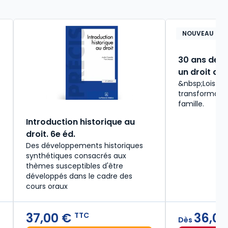
NOUVEAU
30 ans des l
un droit des
&nbsp;Lois de
transformatio
famille.
Introduction historique au
droit. 6e éd.
Des développements historiques
synthétiques consacrés aux
thèmes susceptibles d'être
développés dans le cadre des
cours oraux
37,00 €
36,00
TTC
Dès