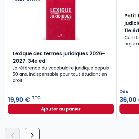
Petit
judic
11e éd
Constr
argume
Lexique des termes juridiques 2026-
2027. 34e éd.
La référence du vocabulaire juridique depuis
50 ans, indispensable pour tout étudiant en
droit.​
Dès
TTC
19,90 €
36,00
Ajouter au panier
Lexique des termes juridiques 202