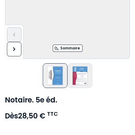
Sommaire
Notaire. 5e éd.
TTC
Dès
28,50 €
Voir le détail des avis