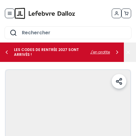
Allez au contenu
LES CODES DE RENTRÉE 2027 SONT
J'en profite
ARRIVÉS !
her le sous-menu Vos métiers
her le sous-menu Vos besoins