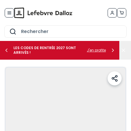
Allez au contenu
LES CODES DE RENTRÉE 2027 SONT
J'en profite
ARRIVÉS !
her le sous-menu Vos métiers
her le sous-menu Vos besoins