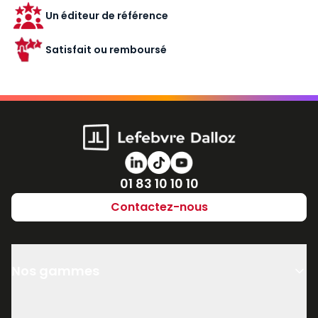
Un éditeur de référence
Satisfait ou remboursé
Numéro de téléphone
01 83 10 10 10
Contactez-nous
Nos gammes