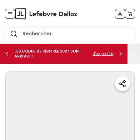
Allez au contenu
LES CODES DE RENTRÉE 2027 SONT
J'en profite
ARRIVÉS !
her le sous-menu Vos métiers
her le sous-menu Vos besoins