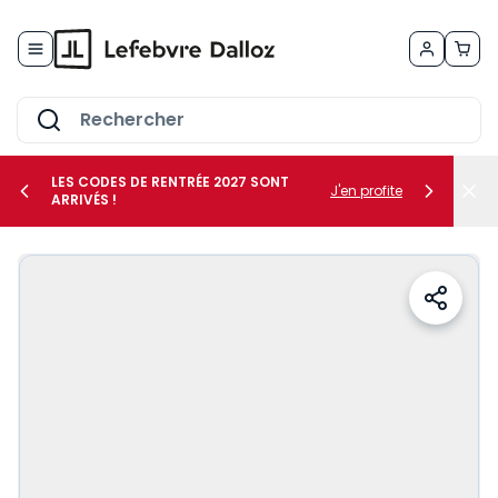
Allez au contenu
LES CODES DE RENTRÉE 2027 SONT
J'en profite
ARRIVÉS !
her le sous-menu Vos métiers
her le sous-menu Vos besoins