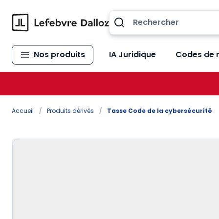
Allez au contenu
Nos produits
IA Juridique
Codes de 
Accueil
/
Produits dérivés
/
Tasse Code de la cybersécurité