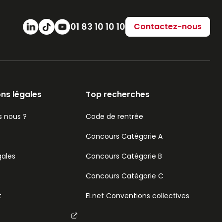
Numéro de téléphone
01 83 10 10 10
Contactez-nous
ns légales
Top recherches
 nous ?
Code de rentrée
Concours Catégorie A
gales
Concours Catégorie B
Concours Catégorie C
t
ELnet Conventions collectives