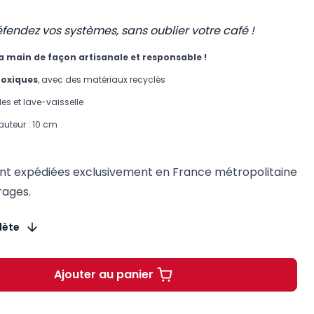
fendez vos systèmes, sans oublier votre café !
a main de façon artisanale et responsable !
toxiques
, avec des matériaux recyclés
s et lave-vaisselle
auteur : 10 cm
ont expédiées exclusivement en France métropolitaine
rages.
lète
Ajouter au panier
Tasse Code de la cybersécurité à 