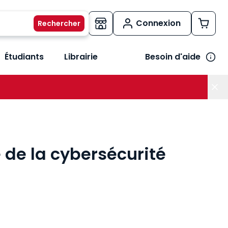
Connexion
Étudiants
Librairie
Besoin d'aide
os métiers
her le sous-menu Vos besoins
 de la cybersécurité