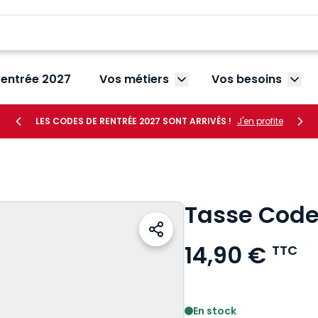
rentrée 2027
Vos métiers
Vos besoins
Afficher le sous-menu V
Affic
LES CODES DE RENTRÉE 2027 SONT ARRIVÉS !
J'en profite
Tasse Code
14,90 €
TTC
Voir le détail des avis
En stock