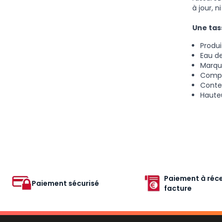
à jour, 
Une tas
Produ
Eau d
Marqua
Compa
Conte
Hauteu
Paiement à réce
Paiement sécurisé
facture