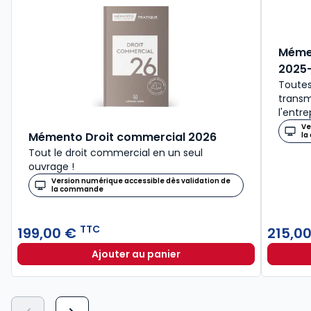
Mémen
2025
Toutes
transm
l'entre
Ve
Mémento Droit commercial 2026
la
Tout le droit commercial en un seul
ouvrage !
Version numérique accessible dès validation de
la commande
TTC
199,00 €
215,0
Ajouter au panier
Mémento Droit commercial 2026 à