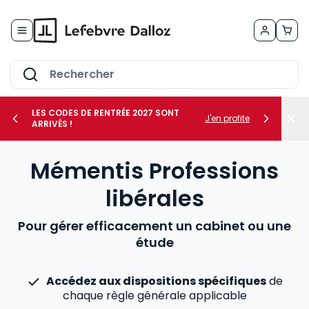
Allez au contenu
LES CODES DE RENTRÉE 2027 SONT
J'en profite
ARRIVÉS !
her le sous-menu Vos métiers
Mémentis Professions
her le sous-menu Vos besoins
libérales
Pour gérer efficacement un cabinet ou une
étude
Accédez aux dispositions spécifiques
de
chaque règle générale applicable