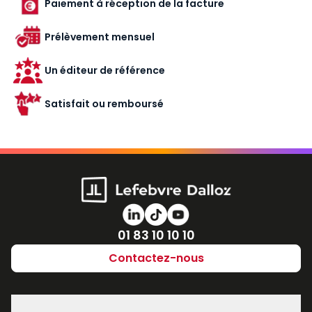
Paiement à réception de la facture
Prélèvement mensuel
Un éditeur de référence
Satisfait ou remboursé
Numéro de téléphone
01 83 10 10 10
Contactez-nous