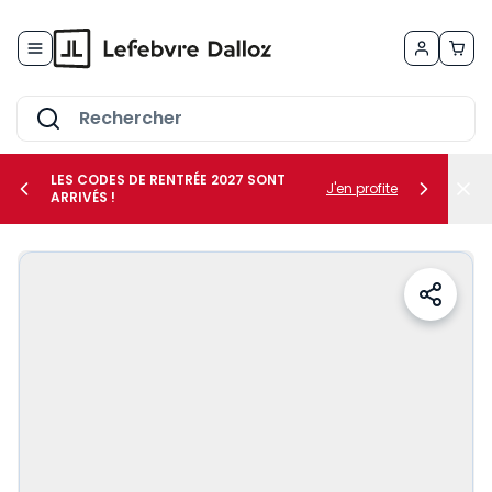
Allez au contenu
LES CODES DE RENTRÉE 2027 SONT
J'en profite
ARRIVÉS !
her le sous-menu Vos métiers
her le sous-menu Vos besoins