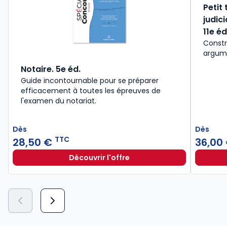
Petit
judic
11e éd
Constr
argume
Notaire. 5e éd.
Guide incontournable pour se préparer
efficacement à toutes les épreuves de
l'examen du notariat.
Dès
Dès
TTC
28,50 €
36,00
Découvrir l'offre
Notaire. 5e éd. à partir de
Dès
28,50 €
TTC