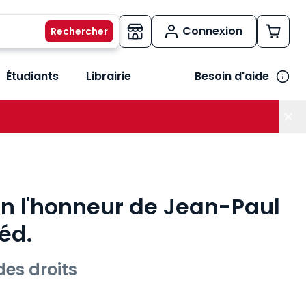
Connexion
Étudiants
Librairie
Besoin d'aide
os métiers
her le sous-menu Vos besoins
n l'honneur de Jean-Paul
éd.
des droits