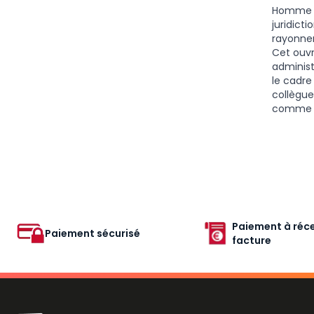
Homme de
juridict
rayonne
Cet ouv
administ
le cadre
collègue
comme d
Paiement à réce
Paiement sécurisé
facture