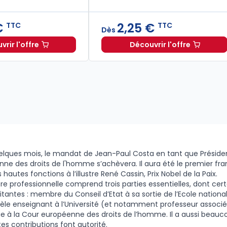
€
2,25 €
TTC
TTC
Dès
rir l'offre
Découvrir l'offre
027. 34e éd. à 19,90 € TTC
La charte des Nations unies à partir de
Dès
Le droit d'asile à
3,00 €
TTC
lques mois, le mandat de Jean-Paul Costa en tant que Présiden
ne des droits de l'homme s’achèvera. Il aura été le premier fr
hautes fonctions à l’illustre René Cassin, Prix Nobel de la Paix.
ère professionnelle comprend trois parties essentielles, dont cer
antes : membre du Conseil d’Etat à sa sortie de l’Ecole national
lèle enseignant à l’Université (et notamment professeur associé 
ge à la Cour européenne des droits de l’homme. Il a aussi beauco
tes contributions font autorité.