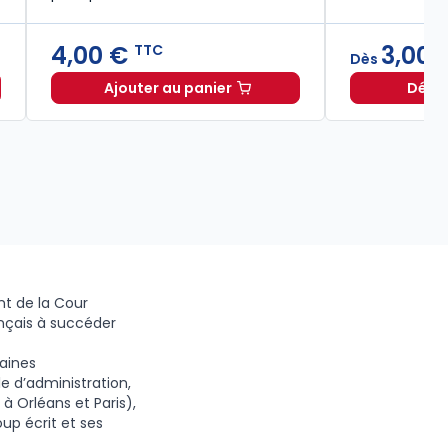
4,00 €
3,00 
TTC
Dès
Ajouter au panier
Décou
 partir de
Dès
2,25 €
TTC
Les grandes démocraties 3e éd. à 4,
t de la Cour
ançais à succéder
taines
e d’administration,
à Orléans et Paris),
up écrit et ses