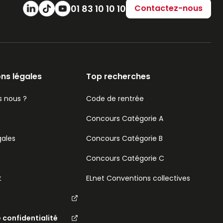
Numéro de téléphone
01 83 10 10 10
Contactez-nous
ns légales
Top recherches
 nous ?
Code de rentrée
Concours Catégorie A
gales
Concours Catégorie B
Concours Catégorie C
t
ELnet Conventions collectives
e confidentialité