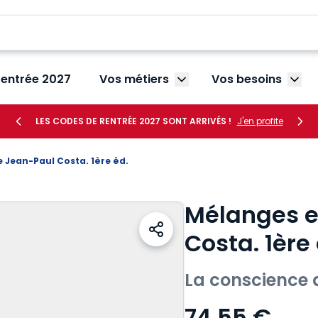
rentrée 2027
Vos métiers
Vos besoins
Afficher le sous-menu V
Affic
LES CODES DE RENTRÉE 2027 SONT ARRIVÉS !
J'en profite
 Jean-Paul Costa. 1ère éd.
Mélanges e
Costa. 1ère 
La conscience 
74,55 €