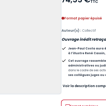
TTC
Voir le détail des avis
Format papier épuisé
Auteur(s) :
Collectif
Ouvrage inédit retraçan
Jean-Paul Costa
aura é
à l’illustre René Cassin,
Cet ouvrage rassemble
administratives ou judi
dans le cadre de ses acti
ses collègues juges ou
Voir la description comp