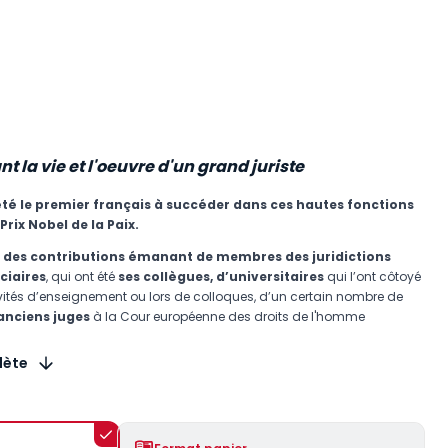
t la vie et l'oeuvre d'un grand juriste
té le premier français à succéder dans ces hautes fonctions
 Prix Nobel de la Paix.
 des contributions émanant de membres des juridictions
ciaires
, qui ont été
ses collègues,
d’universitaires
qui l’ont côtoyé
vités d’enseignement ou lors de colloques, d’un certain nombre de
 anciens juges
à la Cour européenne des droits de l'homme
lète