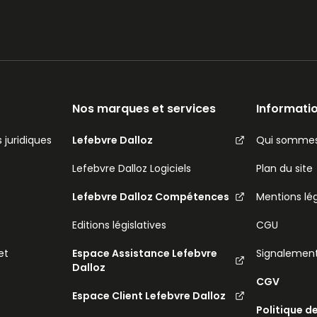
Nos marques et services
Informatio
 juridiques
Lefebvre Dalloz
Qui sommes
Lefebvre Dalloz Logiciels
Plan du site
Lefebvre Dalloz Compétences
Mentions lé
Editions législatives
CGU
et
Espace Assistance Lefebvre
Signalemen
Dalloz
CGV
Espace Client Lefebvre Dalloz
Politique d