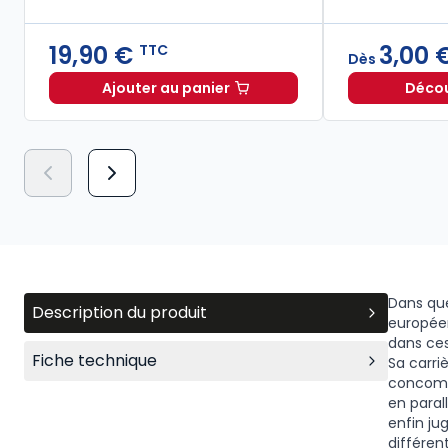
19,90 €
3,00 
TTC
Dès
Ajouter au panier
Découv
Lexique des termes juridiques 2026-2
Dans que
Description du produit
européen
dans ces 
Fiche technique
Sa carri
concomit
en paral
enfin ju
différen