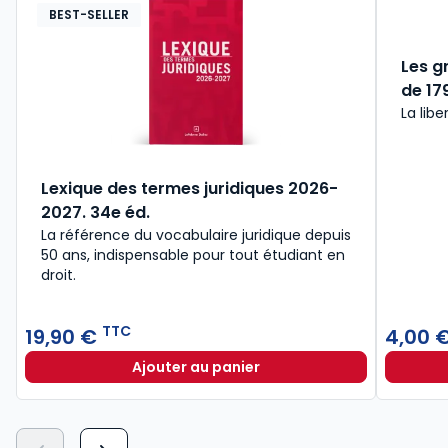
BEST-SELLER
Les g
de 179
La libe
Lexique des termes juridiques 2026-
2027. 34e éd.
La référence du vocabulaire juridique depuis
50 ans, indispensable pour tout étudiant en
droit.​
TTC
19,90 €
4,00 
Ajouter au panier
Lexique des termes juridiques 202