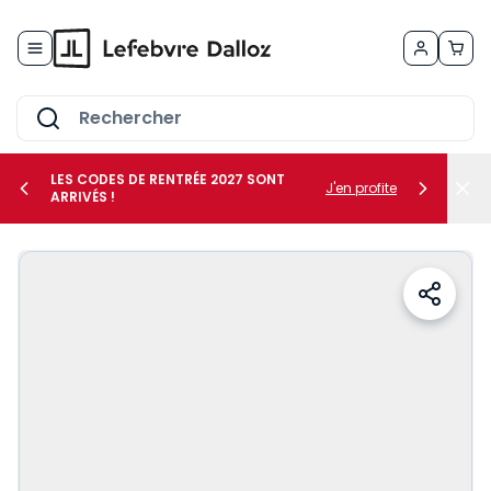
Allez au contenu
LES CODES DE RENTRÉE 2027 SONT
J'en profite
ARRIVÉS !
her le sous-menu Vos métiers
her le sous-menu Vos besoins