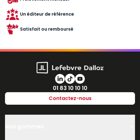
Un éditeur de référence
Satisfait ou remboursé
Numéro de téléphone
01 83 10 10 10
Contactez-nous
Nos gammes