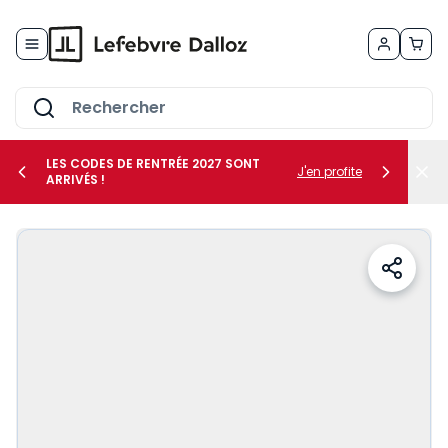
Allez au contenu
LES CODES DE RENTRÉE 2027 SONT
J'en profite
ARRIVÉS !
her le sous-menu Vos métiers
her le sous-menu Vos besoins