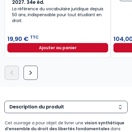
2027. 34e éd.
La référence du vocabulaire juridique depuis
50 ans, indispensable pour tout étudiant en
droit.​
TTC
19,90 €
104,0
Ajouter au panier
Lexique des termes juridiques 202
Description du produit
Cet ouvrage a pour objet de livrer une
vision synthétique
d’ensemble du droit des libertés fondamentales
dans