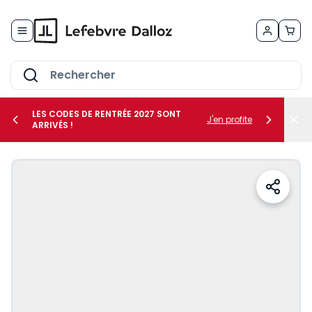
Allez au contenu
LES CODES DE RENTRÉE 2027 SONT
J'en profite
ARRIVÉS !
her le sous-menu Vos métiers
her le sous-menu Vos besoins