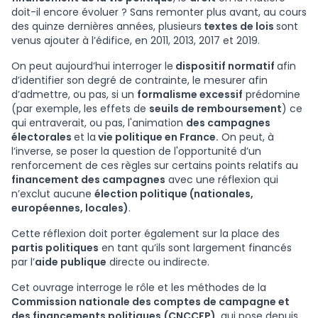
doit-il encore évoluer ? Sans remonter plus avant, au cours
des quinze dernières années, plusieurs
textes de lois
sont
venus ajouter à l’édifice, en 2011, 2013, 2017 et 2019.
On peut aujourd’hui interroger le
dispositif normatif
afin
d’identifier son degré de contrainte, le mesurer afin
d’admettre, ou pas, si un
formalisme excessif
prédomine
(par exemple, les effets de
seuils de remboursement
) ce
qui entraverait, ou pas, l'animation
des campagnes
électorales
et la
vie politique en France.
On peut, à
l’inverse, se poser la question de l'opportunité d’un
renforcement de ces règles sur certains points relatifs au
financement des campagnes
avec une réflexion qui
n’exclut aucune
élection politique (nationales,
européennes, locales)
.
Cette réflexion doit porter également sur la place des
partis politiques
en tant qu’ils sont largement financés
par l’
aide publique
directe ou indirecte.
Cet ouvrage interroge le rôle et les méthodes de la
Commission nationale des comptes de campagne et
des financements politiques
(CNCCFP)
, qui pose depuis