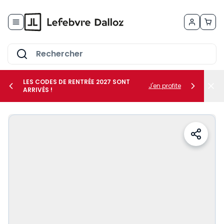
Allez au contenu
LES CODES DE RENTRÉE 2027 SONT
J'en profite
ARRIVÉS !
her le sous-menu Vos métiers
her le sous-menu Vos besoins