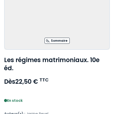
Sommaire
Les régimes matrimoniaux. 10e
éd.
TTC
Dès
22,50 €
Voir le détail des avis
En stock
Auteur(s) :
Janine Revel