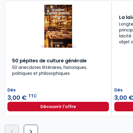
La laï
Longt
princi
laïcit
objet 
50 pépites de culture générale
50 anecdotes littéraires, historiques,
politiques et philosophiques
Dès
Dès
TTC
3,00 €
3,00 
Découvrir l'offre
50 pépites de culture générale à p
Dès
3,00 €
TTC