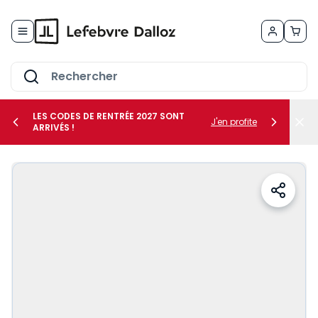
Allez au contenu
LES CODES DE RENTRÉE 2027 SONT
J'en profite
ARRIVÉS !
her le sous-menu Vos métiers
her le sous-menu Vos besoins