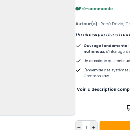
Voir le détail des avis
Pré-commande
Auteur(s) :
René David; Ca
Un classique dans l'ana
Ouvrage fondamental po
nationaux,
s’interrogent 
Un classique qui continue
L'ensemble des systèmes jur
Common Law
Voir la description comp
Quantité