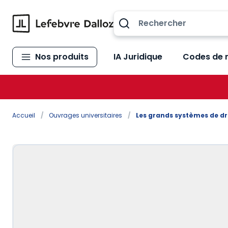
Allez au contenu
Nos produits
IA Juridique
Codes de 
Accueil
/
Ouvrages universitaires
/
Les grands systèmes de dr