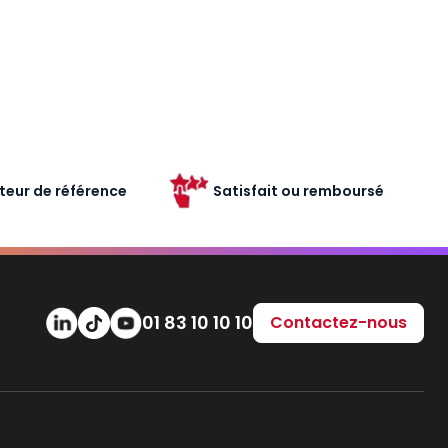
teur de référence
Satisfait ou remboursé
Numéro de téléphone
01 83 10 10 10
Contactez-nous