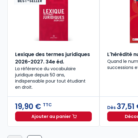
BEST-SELLER
Lexique des termes juridiques
L'hérédité 
2026-2027. 34e éd.
Quand le numé
successions et 
La référence du vocabulaire
juridique depuis 50 ans,
indispensable pour tout étudiant
en droit.​
19,90 €
37,51
TTC
Dès
Ajouter au panier
Découv
Lexique des termes juridiques 2026-2