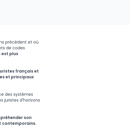
ns précédent et où
jets de codes
 est plus
ristes français et
les et principaux
ce des systèmes
 juristes d'horizons
ppréhender son
oit contemporains
.