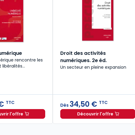
numérique
Droit des activités
rique rencontre les
numériques. 2e éd.
libéralités...
Un secteur en pleine expansion
 €
34,50 €
TTC
TTC
Dès
rir l'offre
Découvrir l'offre
027. 34e éd. à 19,90 € TTC
L'hérédité numérique à partir de
Dès
37,51 €
Droit des activit
TTC