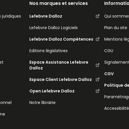
Nos marques et services
Informatio
 juridiques
Lefebvre Dalloz
Qui sommes
Lefebvre Dalloz Logiciels
Plan du site
Lefebvre Dalloz Compétences
Mentions lé
Editions législatives
CGU
et
Espace Assistance Lefebvre
Signalemen
Dalloz
CGV
Espace Client Lefebvre Dalloz
Politique d
Open Lefebvre Dalloz
Paramétrage
sonnel
Notre librairie
Accessibilit
ine