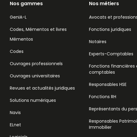
Nos gammes
Nos métiers
GenIA-L
Avocats et professions
Codes, Mémentos et livres
Fonctions juridiques
Mémentos
Notaires
Codes
Experts-Comptables
Ouvrages professionnels
Fonctions financières 
comptables
Ouvrages universitaires
Responsables HSE
Revues et actualités juridiques
Fonctions RH
Solutions numériques
Représentants du per
Navis
Responsables Patrimo
ELnet
Immobilier
Logiciels