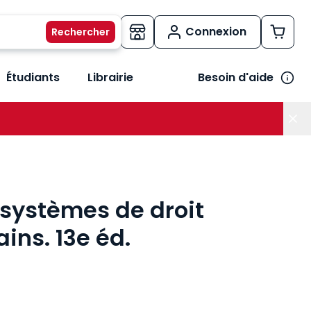
Connexion
Étudiants
Librairie
Besoin d'aide
os métiers
her le sous-menu Vos besoins
 systèmes de droit
ns. 13e éd.