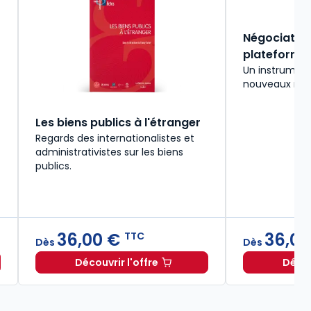
Négociation
plateforme
Un instrument
nouveaux mod
Les biens publics à l'étranger
Regards des internationalistes et
administrativistes sur les biens
publics.
36,00 €
36,00
TTC
Dès
Dès
Découvrir l'offre
Décou
és numériques. 2e éd. à partir de
Les biens publics à l'étranger à parti
Dès
34,50 €
TTC