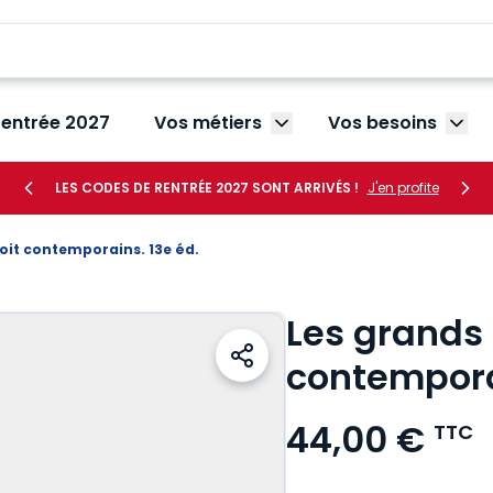
rentrée 2027
Vos métiers
Vos besoins
Afficher le sous-menu V
Affic
LES CODES DE RENTRÉE 2027 SONT ARRIVÉS !
J'en profite
oit contemporains. 13e éd.
Les grands
contemporai
44,00 €
TTC