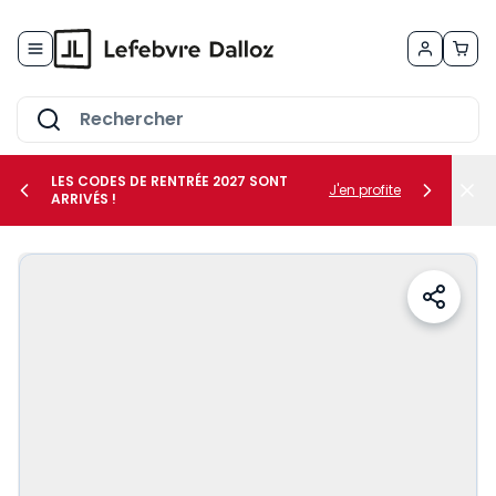
Allez au contenu
LES CODES DE RENTRÉE 2027 SONT
J'en profite
ARRIVÉS !
her le sous-menu Vos métiers
her le sous-menu Vos besoins