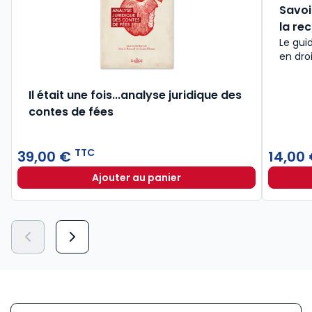
Savoir
la re
Le guid
en droi
Il était une fois...analyse juridique des
contes de fées
TTC
39,00 €
14,00
Ajouter au panier
Il était une fois...analyse juridiq