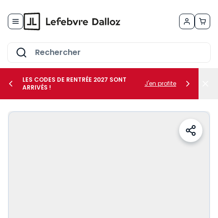
Allez au contenu
LES CODES DE RENTRÉE 2027 SONT
J'en profite
ARRIVÉS !
her le sous-menu Vos métiers
her le sous-menu Vos besoins