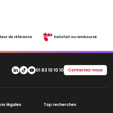
teur de référence
Satisfait ou remboursé
Numéro de téléphone
01 83 10 10 10
Contactez-nous
ns légales
Top recherches