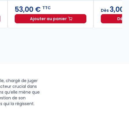
53,00 €
3,00 
TTC
Dès
Ajouter au panier
Décou
n de l'office du magistrat à 22,00 € TTC
TC
Les Cahiers de la justice 2026/1 à 53
ale, chargé de juger
cteur crucial dans
ions qu’elle mène que
estion de son
 qui la régissent.