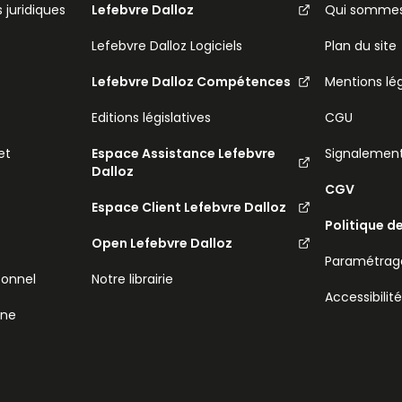
 juridiques
Lefebvre Dalloz
Qui sommes
Lefebvre Dalloz Logiciels
Plan du site
Lefebvre Dalloz Compétences
Mentions lé
Editions législatives
CGU
et
Espace Assistance Lefebvre
Signalemen
Dalloz
CGV
Espace Client Lefebvre Dalloz
Politique d
Open Lefebvre Dalloz
Paramétrage
sonnel
Notre librairie
Accessibilit
ine