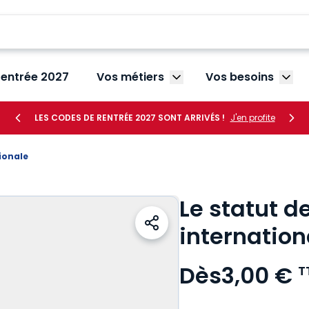
rentrée 2027
Vos métiers
Vos besoins
Afficher le sous-menu V
Affic
LES CODES DE RENTRÉE 2027 SONT ARRIVÉS !
J'en profite
ionale
Le statut d
internation
Dès
3,00 €
T