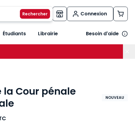
Connexion
Étudiants
Librairie
Besoin d'aide
os métiers
her le sous-menu Vos besoins
e la Cour pénale
NOUVEAU
ale
TC