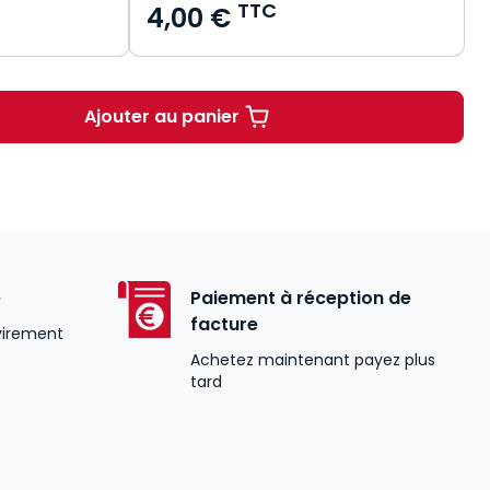
TTC
4,00 €
Ajouter au panier
Le statut de la Cour pénale interna
é
Paiement à réception de
facture
virement
Achetez maintenant payez plus
tard