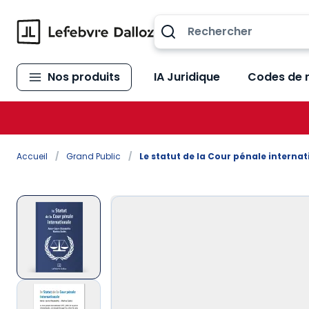
Allez au contenu
Nos produits
IA Juridique
Codes de 
Accueil
/
Grand Public
/
Le statut de la Cour pénale internat