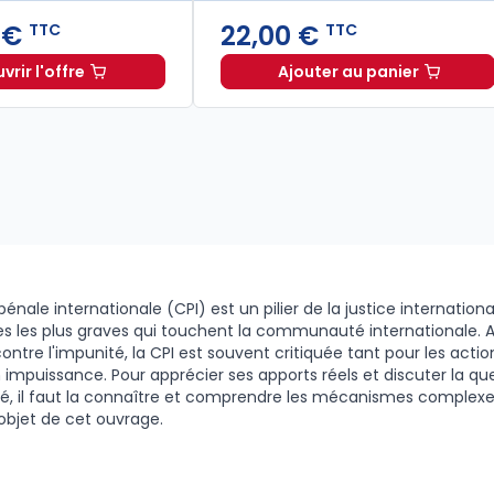
 €
22,00 €
TTC
TTC
rir l'offre
Ajouter au panier
partir de
Quel avenir pour le jury criminel ? à partir de
Dès
36,00 €
TTC
La transformatio
Dès
33,00 €
T
pénale internationale (CPI) est un pilier de la justice internation
es les plus graves qui touchent la communauté internationale. A
 contre l'impunité, la CPI est souvent critiquée tant pour les act
 impuissance. Pour apprécier ses apports réels et discuter la qu
té, il faut la connaître et comprendre les mécanismes complexes
l’objet de cet ouvrage.