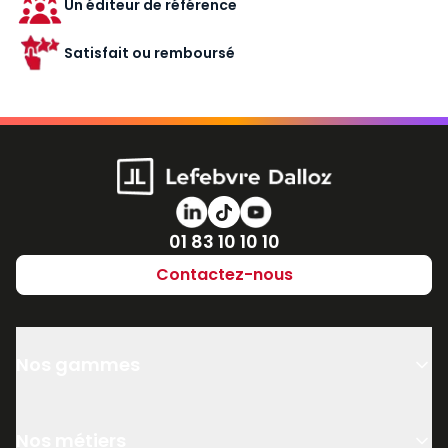
Un éditeur de référence
Satisfait ou remboursé
Numéro de téléphone
01 83 10 10 10
Contactez-nous
Nos gammes
Nos métiers