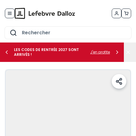
Allez au contenu
LES CODES DE RENTRÉE 2027 SONT
J'en profite
ARRIVÉS !
her le sous-menu Vos métiers
her le sous-menu Vos besoins