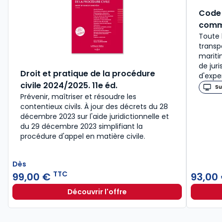
Code 
comm
Toute 
transpo
mariti
de jur
Droit et pratique de la procédure
d'expe
civile 2024/2025. 11e éd.
Su
Prévenir, maîtriser et résoudre les
contentieux civils. À jour des décrets du 28
décembre 2023 sur l'aide juridictionnelle et
du 29 décembre 2023 simplifiant la
procédure d'appel en matière civile.
Dès
TTC
99,00 €
93,00
Découvrir l'offre
Droit et pratique de la procédure c
Dès
99,00 €
TTC