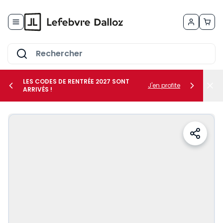
Allez au contenu
LES CODES DE RENTRÉE 2027 SONT
J'en profite
ARRIVÉS !
her le sous-menu Vos métiers
her le sous-menu Vos besoins