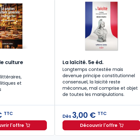
e culture
La laïcité. 5e éd.
Longtemps contestée mais
devenue principe constitutionnel
ittéraires,
consensuel, la laïcité reste
litiques et
méconnue, mal comprise et objet
s
de toutes les manipulations.
€
3,00 €
TTC
TTC
Dès
rir l'offre
Découvrir l'offre
027. 34e éd. à 19,90 € TTC
50 pépites de culture générale à partir de
Dès
3,00 €
TTC
L