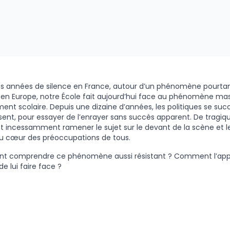
s années de silence en France, autour d’un phénomène pourtan
é en Europe, notre École fait aujourd’hui face au phénomène mas
ent scolaire. Depuis une dizaine d’années, les politiques se succ
ent, pour essayer de l’enrayer sans succès apparent. De tragique
 incessamment ramener le sujet sur le devant de la scène et l
u cœur des préoccupations de tous.
 comprendre ce phénomène aussi résistant ? Comment l’app
e lui faire face ?