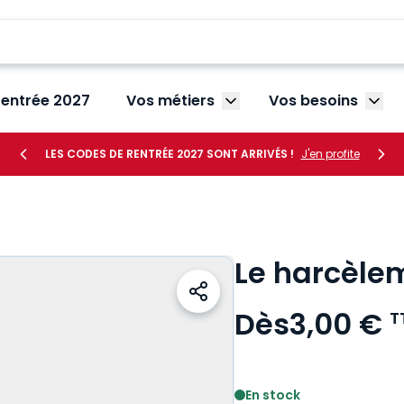
rentrée 2027
Vos métiers
Vos besoins
Afficher le sous-menu V
Affic
LES CODES DE RENTRÉE 2027 SONT ARRIVÉS !
J'en profite
Le harcèlem
Dès
3,00 €
T
Voir le détail des avis
En stock