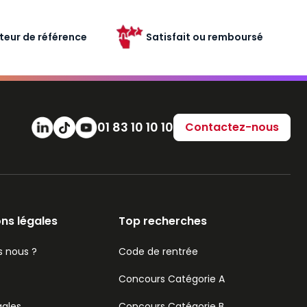
teur de référence
Satisfait ou remboursé
Numéro de téléphone
01 83 10 10 10
Contactez-nous
ns légales
Top recherches
 nous ?
Code de rentrée
Concours Catégorie A
gales
Concours Catégorie B