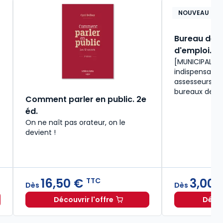
NOUVEAU
Bureau de v
d'emploi. 2e
[MUNICIPALES 
indispensable
assesseurs et
bureaux de vo
Comment parler en public. 2e
éd.
On ne naît pas orateur, on le
devient !
16,50 €
3,00 
TTC
Dès
Dès
Découvrir l'offre
Décou
a laïcité. 5e éd. à partir de
Dès
3,00 €
TTC
Comment parler en public. 2e éd. à p