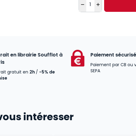
Quantité
rait en librairie Soufflot à
Paiement sécuris
is
Paiement par CB ou 
SEPA
rait gratuit en
2h
/
-5% de
mise
vous intéresser