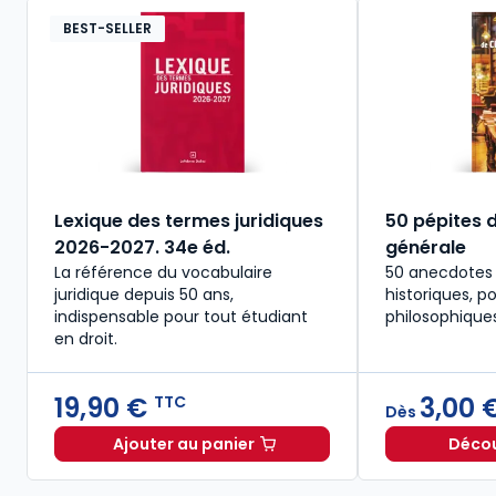
BEST-SELLER
Lexique des termes juridiques
50 pépites d
2026-2027. 34e éd.
générale
La référence du vocabulaire
50 anecdotes l
juridique depuis 50 ans,
historiques, po
indispensable pour tout étudiant
philosophique
en droit.​
19,90 €
3,00 
TTC
Dès
Ajouter au panier
Découv
Lexique des termes juridiques 2026-2