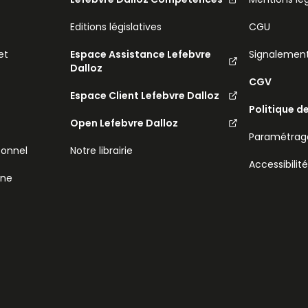
Editions législatives
CGU
et
Espace Assistance Lefebvre
Signalemen
Dalloz
CGV
Espace Client Lefebvre Dalloz
Politique d
Open Lefebvre Dalloz
Paramétrage
sonnel
Notre librairie
Accessibilit
ine