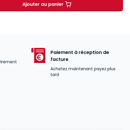
Ajouter au panier
Le harcèlement scolaire à partir d
é
Paiement à réception de
facture
virement
Achetez maintenant payez plus
tard