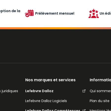
ption de la
Prélèvement mensuel
Un édi
Nos marques et services
Informatio
 juridiques
Lefebvre Dalloz
Qui sommes
Lefebvre Dalloz Logiciels
Plan du site
Lefebvre Dalloz Compétences
Mentions lé