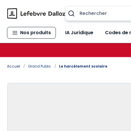
Allez au contenu
Nos produits
IA Juridique
Codes de 
Accueil
/
Grand Public
/
Le harcèlement scolaire