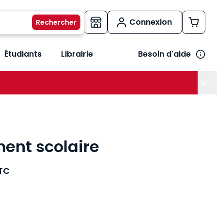
Connexion
Étudiants
Librairie
Besoin d'aide
os métiers
her le sous-menu Vos besoins
ent scolaire
TC