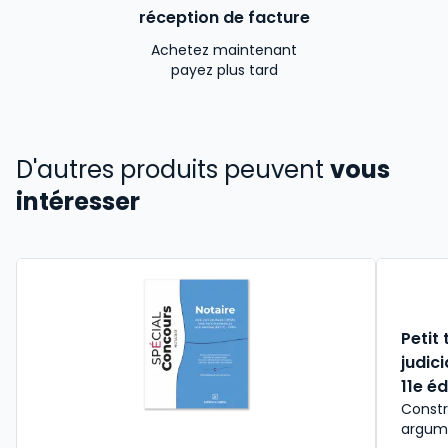
réception de facture
Achetez maintenant
payez plus tard
D'autres produits peuvent
vous
intéresser
Petit
judic
11e éd
Constr
argume