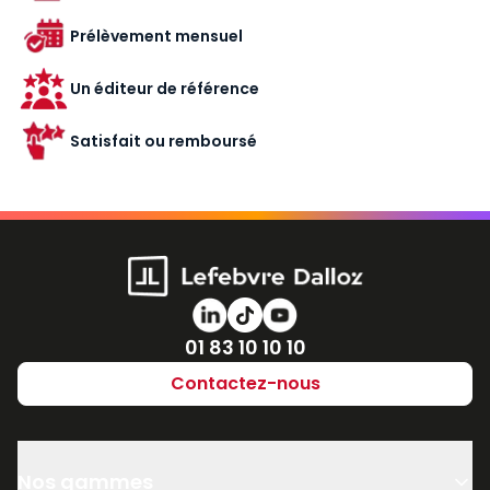
Prélèvement mensuel
Un éditeur de référence
Satisfait ou remboursé
Numéro de téléphone
01 83 10 10 10
Contactez-nous
Nos gammes