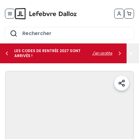
Allez au contenu
LES CODES DE RENTRÉE 2027 SONT
J'en profite
ARRIVÉS !
her le sous-menu Vos métiers
her le sous-menu Vos besoins