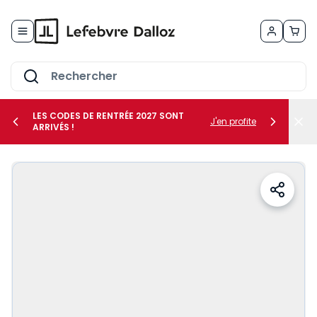
Allez au contenu
LES CODES DE RENTRÉE 2027 SONT
J'en profite
ARRIVÉS !
her le sous-menu Vos métiers
her le sous-menu Vos besoins