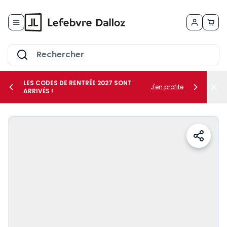
Allez au contenu
LES CODES DE RENTRÉE 2027 SONT
J'en profite
ARRIVÉS !
her le sous-menu Vos métiers
her le sous-menu Vos besoins