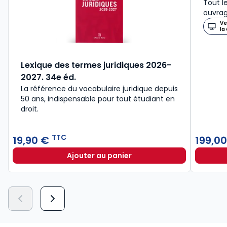
Tout l
ouvrag
Ve
la
Lexique des termes juridiques 2026-
2027. 34e éd.
La référence du vocabulaire juridique depuis
50 ans, indispensable pour tout étudiant en
droit.​
TTC
19,90 €
199,0
Ajouter au panier
Lexique des termes juridiques 202