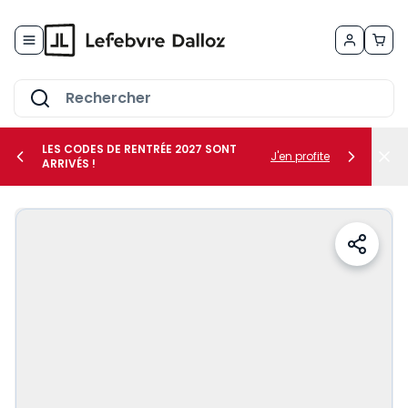
Allez au contenu
LES CODES DE RENTRÉE 2027 SONT
J'en profite
ARRIVÉS !
her le sous-menu Vos métiers
her le sous-menu Vos besoins