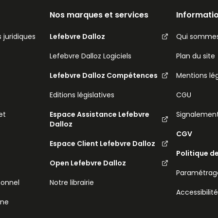
Nos marques et services
Informatio
 juridiques
Lefebvre Dalloz
Qui sommes
Lefebvre Dalloz Logiciels
Plan du site
Lefebvre Dalloz Compétences
Mentions lé
Editions législatives
CGU
et
Espace Assistance Lefebvre
Signalemen
Dalloz
CGV
Espace Client Lefebvre Dalloz
Politique d
Open Lefebvre Dalloz
Paramétrage
sonnel
Notre librairie
Accessibilit
ine