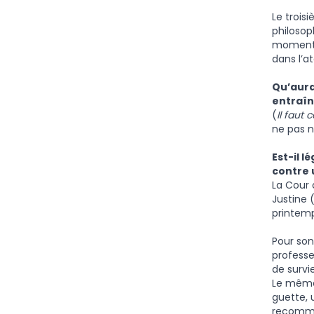
Le trois
philosop
moment o
dans l’at
Qu’aura
entraîné
(
Il faut 
ne pas n
Est-il 
contre 
La Cour 
Justine 
printemp
Pour son
professe
de survie
Le même
guette, 
recomme