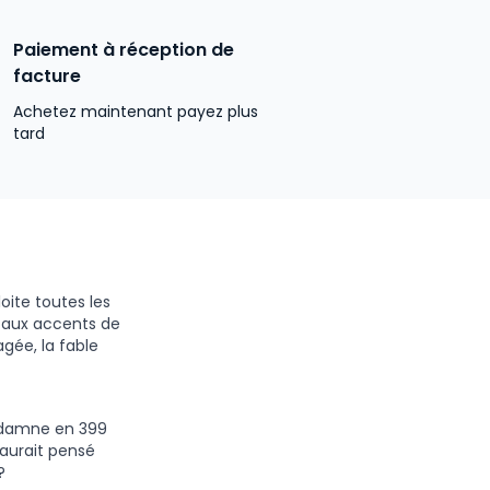
Paiement à réception de
facture
Achetez maintenant payez plus
tard
loite toutes les
ue aux accents de
agée, la fable
ondamne en 399
’aurait pensé
?