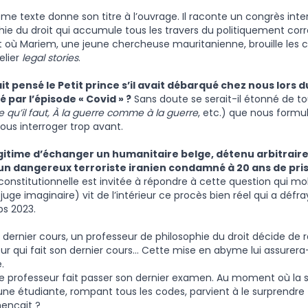
ième texte donne son titre à l’ouvrage. Il raconte un congrès inte
hie du droit qui accumule tous les travers du politiquement corr
ù Mariem, une jeune chercheuse mauritanienne, brouille les car
elier
legal stories
.
it pensé le Petit prince s’il avait débarqué chez nous lors
 par l’épisode « Covid » ?
Sans doute se serait-il étonné de to
ce qu’il faut, À la guerre comme à la guerre
, etc.) que nous formu
ous interroger trop avant.
légitime d’échanger un humanitaire belge, détenu arbitrair
un dangereux terroriste iranien condamné à 20 ans de pris
constitutionnelle est invitée à répondre à cette question qui mobi
(juge imaginaire) vit de l’intérieur ce procès bien réel qui a défr
s 2023.
 dernier cours, un professeur de philosophie du droit décide de r
ur qui fait son dernier cours… Cette mise en abyme lui assurer
.
 professeur fait passer son dernier examen. Au moment où la 
une étudiante, rompant tous les codes, parvient à le surprendre 
nçait ?