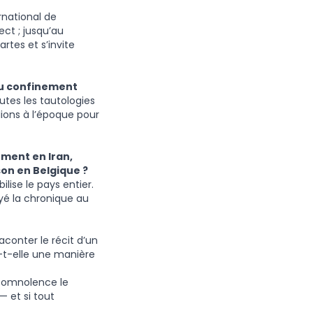
rnational de
ect ; jusqu’au
tes et s’invite
 du confinement
utes les tautologies
lions à l’époque pour
ement en Iran,
on en Belgique ?
lise le pays entier.
ayé la chronique au
aconter le récit d’un
a-t-elle une manière
somnolence le
— et si tout