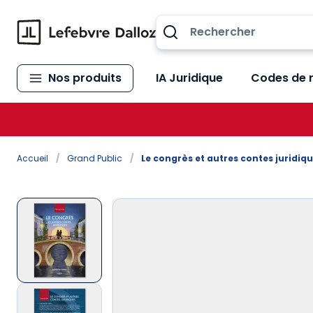
Allez au contenu
Nos produits
IA Juridique
Codes de 
Accueil
/
Grand Public
/
Le congrès et autres contes juridiq