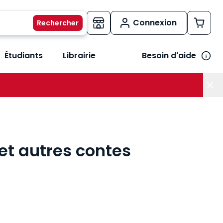
Connexion
Étudiants
Librairie
Besoin d'aide
os métiers
her le sous-menu Vos besoins
et autres contes