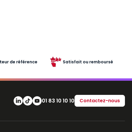
teur de référence
Satisfait ou remboursé
Numéro de téléphone
01 83 10 10 10
Contactez-nous