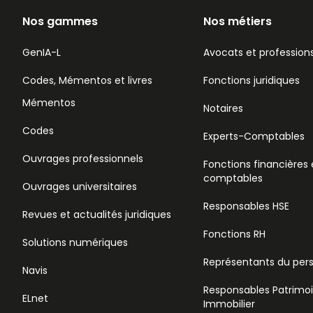
Nos gammes
Nos métiers
GenIA-L
Avocats et professions
Codes, Mémentos et livres
Fonctions juridiques
Mémentos
Notaires
Codes
Experts-Comptables
Ouvrages professionnels
Fonctions financières 
comptables
Ouvrages universitaires
Responsables HSE
Revues et actualités juridiques
Fonctions RH
Solutions numériques
Représentants du per
Navis
Responsables Patrimo
ELnet
Immobilier