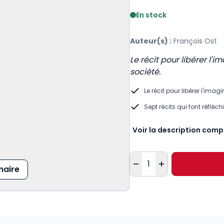
Voir le détail des avis
En stock
Auteur(s) :
François Ost
Le récit pour libérer l'
société.
Le récit pour libérer l'ima
​Sept récits qui font réflé
Voir la description comp
Quantité
aire