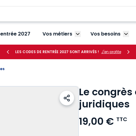
rentrée 2027
Vos métiers
Vos besoins
Afficher le sous-menu V
Affic
LES CODES DE RENTRÉE 2027 SONT ARRIVÉS !
J'en profite
ues
Le congrès 
juridiques
19,00 €
TTC