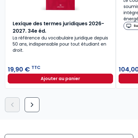
Le cod
soumis
intègr
énergé
Lexique des termes juridiques 2026-
Su
2027. 34e éd.
La référence du vocabulaire juridique depuis
50 ans, indispensable pour tout étudiant en
droit.​
TTC
19,90 €
104,0
Ajouter au panier
Lexique des termes juridiques 202