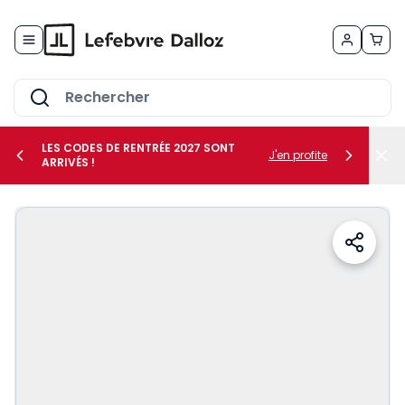
Allez au contenu
LES CODES DE RENTRÉE 2027 SONT
J'en profite
ARRIVÉS !
her le sous-menu Vos métiers
her le sous-menu Vos besoins