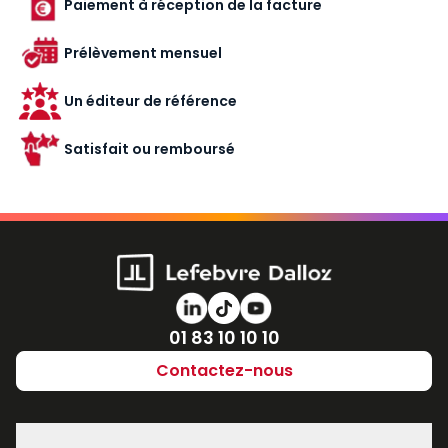
Paiement à réception de la facture
Prélèvement mensuel
Un éditeur de référence
Satisfait ou remboursé
Numéro de téléphone
01 83 10 10 10
Contactez-nous