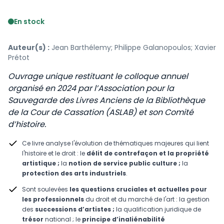
Voir le détail des avis
En stock
Auteur(s) :
Jean Barthélemy; Philippe Galanopoulos; Xavier
Prétot
Ouvrage unique restituant le colloque annuel
organisé en 2024 par l’Association pour la
Sauvegarde des Livres Anciens de la Bibliothèque
de la Cour de Cassation (ASLAB) et son Comité
d’histoire.
Ce livre analyse l'évolution de thématiques majeures qui lient
l'histoire et le droit : le
délit de contrefaçon et la propriété
artistique ;
la
notion de service public culture ;
la
protection des arts industriels
.
Sont soulevées
les questions cruciales et actuelles pour
les professionnels
du droit et du marché de l'art : la gestion
des
successions d’artistes ;
la
qualification juridique de
trésor
national ; le
principe d’inaliénabilité