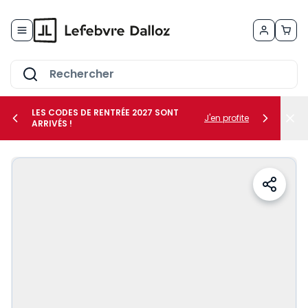
Allez au contenu
LES CODES DE RENTRÉE 2027 SONT
J'en profite
ARRIVÉS !
her le sous-menu Vos métiers
her le sous-menu Vos besoins