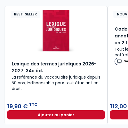
BEST-SELLER
NOUV
Code 
annot
en 2 
Tout l
coffre
Su
Lexique des termes juridiques 2026-
2027. 34e éd.
La référence du vocabulaire juridique depuis
50 ans, indispensable pour tout étudiant en
droit.​
TTC
19,90 €
112,0
Ajouter au panier
Lexique des termes juridiques 202