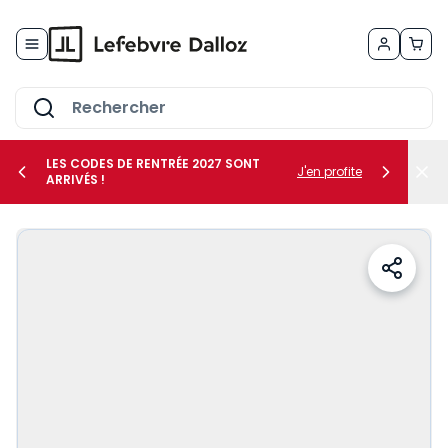
Allez au contenu
LES CODES DE RENTRÉE 2027 SONT
J'en profite
ARRIVÉS !
her le sous-menu Vos métiers
her le sous-menu Vos besoins