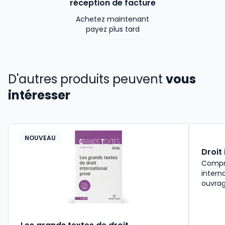
réception de facture
Achetez maintenant
payez plus tard
D'autres produits peuvent
vous
intéresser
NOUVEAU
Droit 
Compre
intern
ouvrag