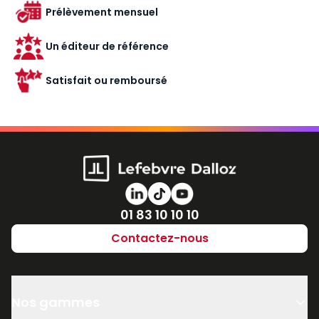
Prélèvement mensuel
Un éditeur de référence
Satisfait ou remboursé
Numéro de téléphone
01 83 10 10 10
Contactez-nous
Nos gammes