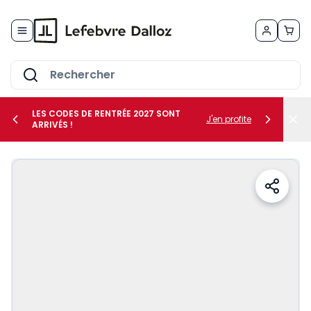
Allez au contenu
LES CODES DE RENTRÉE 2027 SONT
J'en profite
ARRIVÉS !
her le sous-menu Vos métiers
her le sous-menu Vos besoins