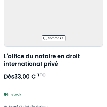
Sommaire
L'office du notaire en droit
international privé
TTC
Dès
33,00 €
Voir le détail des avis
En stock
Auteur(s) :
Estelle Gallant