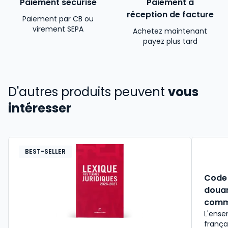
Paiement sécurisé
Paiement à
réception de facture
Paiement par CB ou
virement SEPA
Achetez maintenant
payez plus tard
D'autres produits peuvent
vous
intéresser
BEST-SELLER
Code 
douan
comm
L'ense
frança