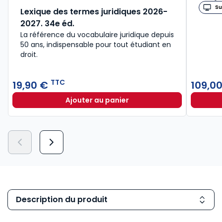
Su
Lexique des termes juridiques 2026-
2027. 34e éd.
La référence du vocabulaire juridique depuis
50 ans, indispensable pour tout étudiant en
droit.​
TTC
19,90 €
109,0
Ajouter au panier
Lexique des termes juridiques 202
Description du produit