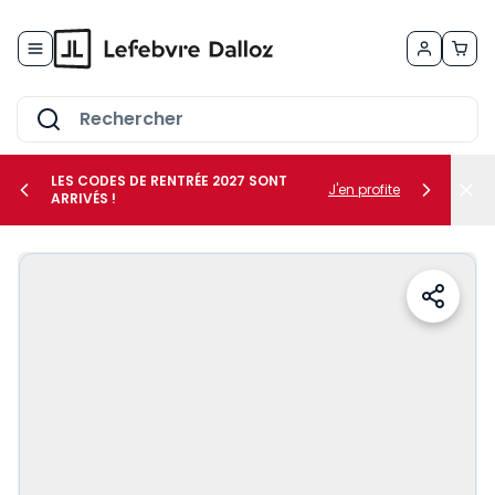
Allez au contenu
LES CODES DE RENTRÉE 2027 SONT
J'en profite
ARRIVÉS !
her le sous-menu Vos métiers
her le sous-menu Vos besoins