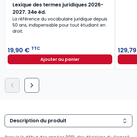
Lexique des termes juridiques 2026-
2027. 34e éd.
La référence du vocabulaire juridique depuis
50 ans, indispensable pour tout étudiant en
droit.​
TTC
19,90 €
129,7
Ajouter au panier
Lexique des termes juridiques 202
Description du produit