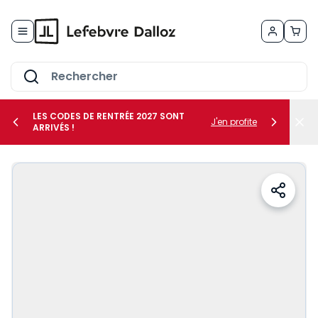
Allez au contenu
LES CODES DE RENTRÉE 2027 SONT
J'en profite
ARRIVÉS !
her le sous-menu Vos métiers
her le sous-menu Vos besoins