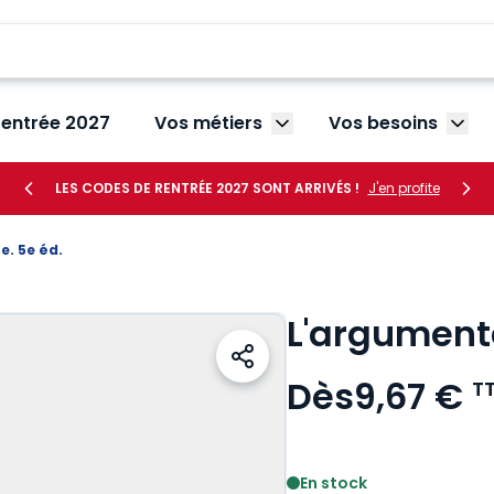
rentrée 2027
Vos métiers
Vos besoins
Afficher le sous-menu V
Affic
LES CODES DE RENTRÉE 2027 SONT ARRIVÉS !
J'en profite
e. 5e éd.
L'argumenta
Dès
9,67 €
T
Voir le détail des avis
En stock