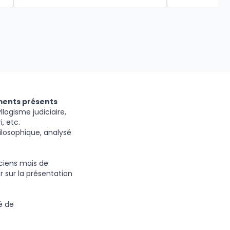
ments présents
llogisme judiciaire,
, etc.
losophique, analysé
iciens mais de
 sur la présentation
é de