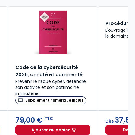
Procédure ci
L'ouvrage le 
le domaine du 
Code de la cybersécurité
2026, annoté et commenté
Prévenir le risque cyber, défendre
son activité et son patrimoine
imma,tériel
Supplément numérique inclus
79,00 €
37,51
TTC
Dès
Ajouter au panier
Décou
gumentation judiciaire et de plaidoirie 2026/2027. 11e éd. à pa
Code de la cybersécurité 2026, ann