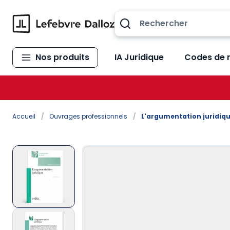
Allez au contenu
Nos produits
IA Juridique
Codes de 
Accueil
/
Ouvrages professionnels
/
L'argumentation juridiqu