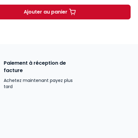
Ajouter au panier
L'argumentation juridique. 5e éd. à
Paiement à réception de
facture
Achetez maintenant payez plus
tard