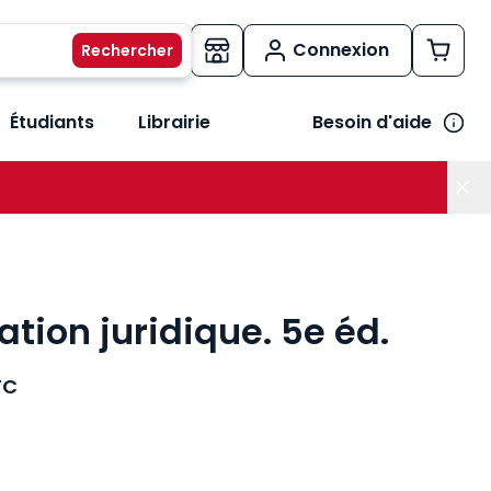
Connexion
Étudiants
Librairie
Besoin d'aide
os métiers
her le sous-menu Vos besoins
tion juridique. 5e éd.
TC