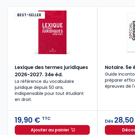
BEST-SELLER
Lexique des termes juridiques
Notaire. 5e 
2026-2027. 34e éd.
Guide inconto
préparer effi
La référence du vocabulaire
épreuves de l
juridique depuis 50 ans,
indispensable pour tout étudiant
en droit.​
19,90 €
28,50
TTC
Dès
Ajouter au panier
Découv
Lexique des termes juridiques 2026-2