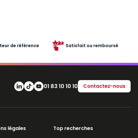
teur de référence
Satisfait ou remboursé
Numéro de téléphone
01 83 10 10 10
Contactez-nous
ns légales
Top recherches