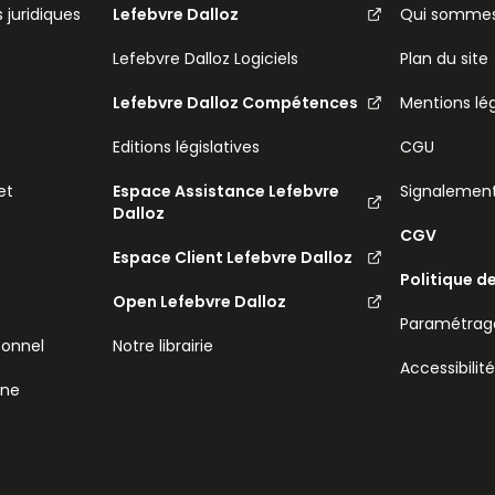
 juridiques
Lefebvre Dalloz
Qui sommes
Lefebvre Dalloz Logiciels
Plan du site
Lefebvre Dalloz Compétences
Mentions lé
Editions législatives
CGU
et
Espace Assistance Lefebvre
Signalemen
Dalloz
CGV
Espace Client Lefebvre Dalloz
Politique d
Open Lefebvre Dalloz
Paramétrage
sonnel
Notre librairie
Accessibilit
ine