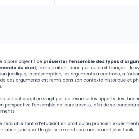
e a pour objectif de
présenter l'ensemble des types d'argu
 monde du droit
, ne se limitant donc pas au droit français : le sy
tion juridique, la présomption, les arguments a contrario, a fortiori
e ces arguments est remis dans son contexte historique et phi
é.
he est critique, il ne s'agit pas de résumer les apports des théor
n perspective l'ensemble de leurs travaux, afin de se concentrer
uments.
e sera utile tant à l’étudiant en droit qu’au praticien expériment
ntation juridique. Un glossaire rend son maniement plus facile.