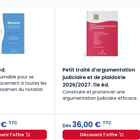
éd.
Petit traité d'argumentation
urnable pour se
judiciaire et de plaidoirie
cacement à toutes les
2026/2027. 11e éd.
'examen du notariat.
Construire et prononcer une
argumentation judiciaire efficace.
 €
36,00 €
TTC
TTC
Dès
rir l'offre
Découvrir l'offre
027. 34e éd. à 19,90 € TTC
Notaire. 5e éd. à partir de
Dès
28,50 €
TTC
Petit traité d'ar