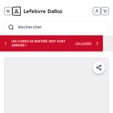
Allez au contenu
LES CODES DE RENTRÉE 2027 SONT
J'en profite
ARRIVÉS !
her le sous-menu Vos métiers
her le sous-menu Vos besoins