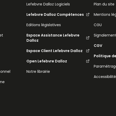
Lefebvre Dalloz Logiciels
Plan du site
Lefebvre Dalloz Compétences
Mentions lé
Editions législatives
CGU
et
Espace Assistance Lefebvre
Signalemen
Dalloz
CGV
Espace Client Lefebvre Dalloz
Politique d
Open Lefebvre Dalloz
Paramétrage
sonnel
Notre librairie
Accessibilit
ine