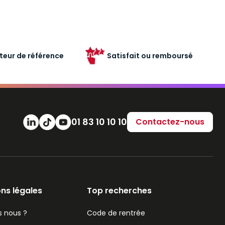
teur de référence
Satisfait ou remboursé
Numéro de téléphone
01 83 10 10 10
Contactez-nous
ns légales
Top recherches
 nous ?
Code de rentrée