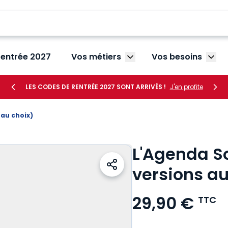
rentrée 2027
Vos métiers
Vos besoins
Afficher le sous-menu V
Affic
LES CODES DE RENTRÉE 2027 SONT ARRIVÉS !
J'en profite
 (3 versions au choix)
L'Agenda So
versions au
29,90 €
TTC