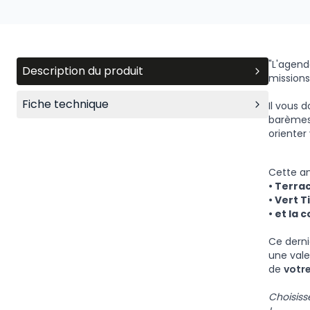
"L'agend
Description du produit
missions
Fiche technique
Il vous 
barèmes,
orienter
Cette a
•
Terrac
•
Vert Ti
•
et la c
Ce dern
une val
de
votre
Choisiss