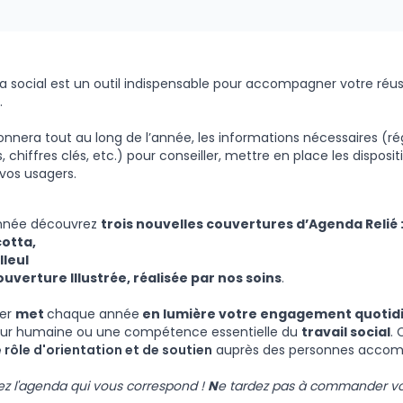
a social est un outil indispensable
pour accompagner votre réus
.
donnera tout au long de l’année, les informations nécessaires (r
 chiffres clés, etc.) pour conseiller, mettre en place les disposi
 vos usagers.
nnée découvrez
trois nouvelles couvertures d’Agenda Relié 
otta,
lleul
ouverture Illustrée, réalisée par nos soins
.
ier
met
chaque année
en lumière votre engagement quotid
eur humaine ou une compétence essentielle du
travail social
.
C
 rôle d'orientation et de soutien
auprès des personnes accom
ez l'agenda qui vous correspond !
N
e tardez pas à commander vo