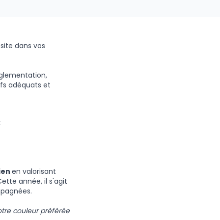
site dans vos
églementation,
tifs adéquats et
:
ien
en valorisant
ette année, il s'agit
pagnées.
tre couleur préférée