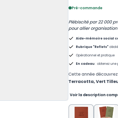
Voir le détail des avis
Pré-commande
Plébiscité par 22 000 pr
pour allier organisation 
Aide-mémoire social 
Rubrique "Reflets"
dédié
Opérationnel et pratique
En cadeau
: obtenez une 
Cette année découvre
Terracotta,
Vert Tilleu
Voir la description comp
Sélectionnez la var