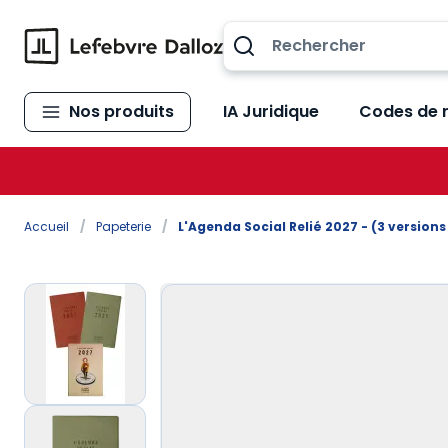
Allez au contenu
Nos produits
IA Juridique
Codes de 
Accueil
/
Papeterie
/
L'Agenda Social Relié 2027 -