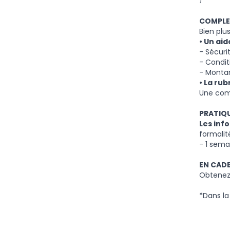
!
COMPLE
Bien plu
• Un ai
- Sécuri
- Condit
- Montan
• La rub
Une compi
PRATIQ
Les inf
formalité
- 1 sema
EN CAD
Obtenez
*
Dans la