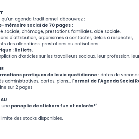
T
s qu’un agenda traditionnel, découvrez :
de-mémoire social de 70 pages :
té sociale, chômage, prestations familiales, aide sociale,
ions d'attribution, organismes à contacter, délais à respecter,
ts des allocations, prestations ou cotisations…
rique : Reflets.
lation d’articles sur les travailleurs sociaux, leur profession, leur
UE
ormations pratiques de la vie quotidienne :
dates de vacances
s administratives, cartes, plans... F
ormat de l'Agenda Social Re
ine sur 2 pages
EAU
 une
panoplie de stickers fun et colorés*
"
 limite des stocks disponibles.