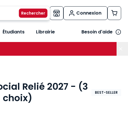
Connexion
Étudiants
Librairie
Besoin d'aide
os métiers
her le sous-menu Vos besoins
cial Relié 2027 - (3
BEST-SELLER
 choix)