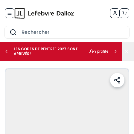
Allez au contenu
LES CODES DE RENTRÉE 2027 SONT
J'en profite
ARRIVÉS !
her le sous-menu Vos métiers
her le sous-menu Vos besoins