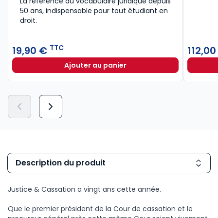
La référence du vocabulaire juridique depuis
50 ans, indispensable pour tout étudiant en
droit.​
TTC
19,90 €
112,0
Ajouter au panier
Lexique des termes juridiques 202
Description du produit
Justice & Cassation a vingt ans cette année.
Que le premier président de la Cour de cassation et le