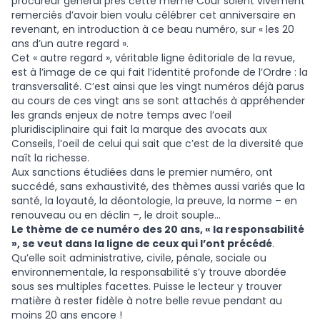
procureur général près cette même Cour soient vivement
remerciés d’avoir bien voulu célébrer cet anniversaire en
revenant, en introduction à ce beau numéro, sur « les 20
ans d’un autre regard ».
Cet « autre regard », véritable ligne éditoriale de la revue,
est à l’image de ce qui fait l’identité profonde de l’Ordre : la
transversalité. C’est ainsi que les vingt numéros déjà parus
au cours de ces vingt ans se sont attachés à appréhender
les grands enjeux de notre temps avec l’oeil
pluridisciplinaire qui fait la marque des avocats aux
Conseils, l’oeil de celui qui sait que c’est de la diversité que
naît la richesse.
Aux sanctions étudiées dans le premier numéro, ont
succédé, sans exhaustivité, des thèmes aussi variés que la
santé, la loyauté, la déontologie, la preuve, la norme – en
renouveau ou en déclin –, le droit souple…
Le thème de ce numéro des 20 ans, « la responsabilité
», se veut dans la ligne de ceux qui l’ont précédé
.
Qu’elle soit administrative, civile, pénale, sociale ou
environnementale, la responsabilité s’y trouve abordée
sous ses multiples facettes. Puisse le lecteur y trouver
matière à rester fidèle à notre belle revue pendant au
moins 20 ans encore !