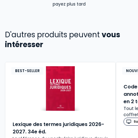
payez plus tard
D'autres produits peuvent
vous
intéresser
BEST-SELLER
NOUV
Code 
annot
en 2 
Tout l
coffre
Su
Lexique des termes juridiques 2026-
2027. 34e éd.