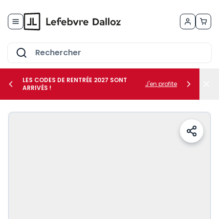
Allez au contenu
LES CODES DE RENTRÉE 2027 SONT
J'en profite
ARRIVÉS !
her le sous-menu Vos métiers
her le sous-menu Vos besoins