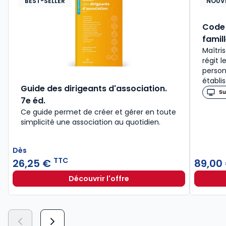
BEST-SELLER
NOUV
Code 
famil
Maîtris
régit 
person
établi
Guide des dirigeants d'association.
Su
7e éd.
Ce guide permet de créer et gérer en toute
simplicité une association au quotidien.
Dès
TTC
26,25 €
89,00
Découvrir l'offre
Guide des dirigeants d'association
Dès
26,25 €
TTC