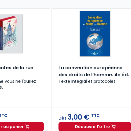
ntes de la rue
La convention européenne
des droits de l'homme. 4e éd.
e vous ne l'auriez
Texte intégral et protocoles
é.
3,00 €
TTC
TTC
Dès
r au panier
Découvrir l'offre
027. 34e éd. à 19,90 € TTC
Coffret - Contes de la rue Soufflot à 57,00 € TTC
La convention eu