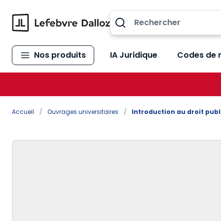
Allez au contenu
Nos produits
IA Juridique
Codes de 
Accueil
/
Ouvrages universitaires
/
Introduction au droit publi