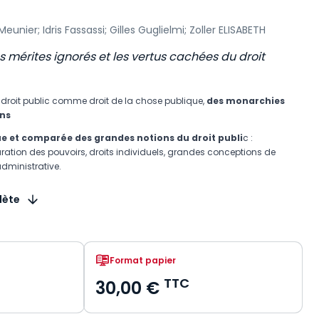
eunier; Idris Fassassi; Gilles Guglielmi; Zoller ELISABETH
s mérites ignorés et les vertus cachées du droit
u droit public comme droit de la chose publique,
des monarchies
ins
e et comparée des grandes notions du droit publi
c :
éparation des pouvoirs, droits individuels, grandes conceptions de
 administrative.
lète
Format papier
TTC
30,00 €