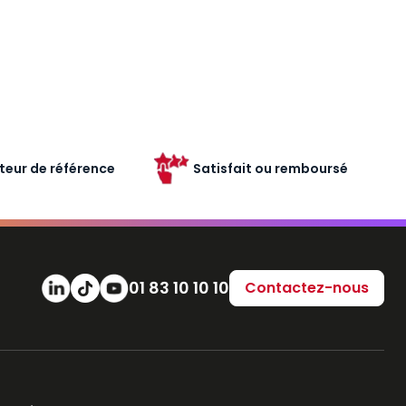
teur de référence
Satisfait ou remboursé
Numéro de téléphone
01 83 10 10 10
Contactez-nous