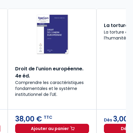
La torture
La torture da
l’humanité
Droit de l'union européenne.
4e éd.
Comprendre les caractéristiques
fondamentales et le système
institutionnel de l'UE.
38,00 €
3,00 
TTC
Dès
Ajouter au panier
Décou
ropéenne des droits de l'homme. 4e éd. à partir de
Droit de l'union européenne. 4e éd. à
Dès
3,00 