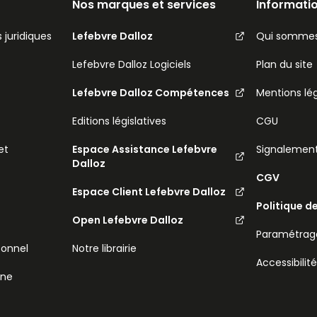
Nos marques et services
Informatio
 juridiques
Lefebvre Dalloz
Qui sommes
Lefebvre Dalloz Logiciels
Plan du site
Lefebvre Dalloz Compétences
Mentions lé
Editions législatives
CGU
et
Espace Assistance Lefebvre
Signalemen
Dalloz
CGV
Espace Client Lefebvre Dalloz
Politique d
Open Lefebvre Dalloz
Paramétrage
sonnel
Notre librairie
Accessibilit
ine