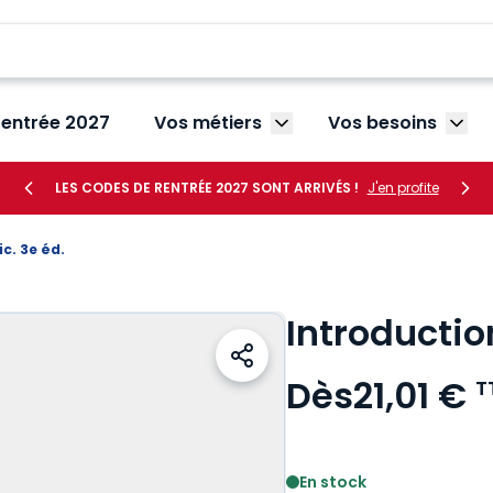
rentrée 2027
Vos métiers
Vos besoins
Afficher le sous-menu V
Affic
LES CODES DE RENTRÉE 2027 SONT ARRIVÉS !
J'en profite
c. 3e éd.
Introduction
Dès
21,01 €
T
Voir le détail des avis
En stock