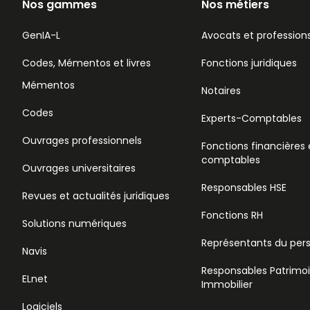
Nos gammes
Nos métiers
GenIA-L
Avocats et professions
Codes, Mémentos et livres
Fonctions juridiques
Mémentos
Notaires
Codes
Experts-Comptables
Ouvrages professionnels
Fonctions financières 
comptables
Ouvrages universitaires
Responsables HSE
Revues et actualités juridiques
Fonctions RH
Solutions numériques
Représentants du per
Navis
Responsables Patrimo
ELnet
Immobilier
Logiciels