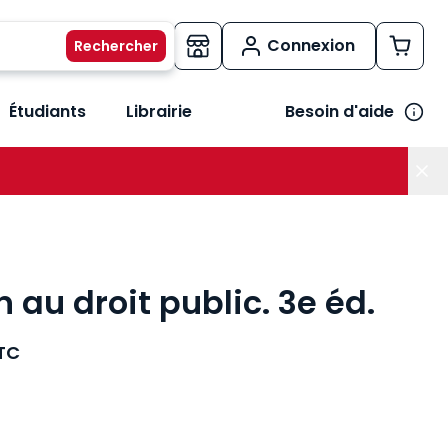
Connexion
Étudiants
Librairie
Besoin d'aide
os métiers
her le sous-menu Vos besoins
 au droit public. 3e éd.
TC