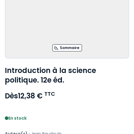
Sommaire
Introduction à la science
politique. 12e éd.
TTC
Dès
12,38 €
Voir le détail des avis
En stock
Auteur(s) :
Jean Baudouin