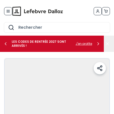
Allez au contenu
LES CODES DE RENTRÉE 2027 SONT
J'en profite
ARRIVÉS !
her le sous-menu Vos métiers
her le sous-menu Vos besoins